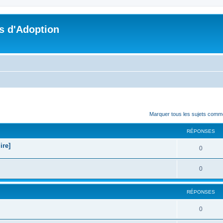
s d'Adoption
cher
cherche avancée
Marquer tous les sujets comm
RÉPONSES
ire]
0
0
RÉPONSES
0