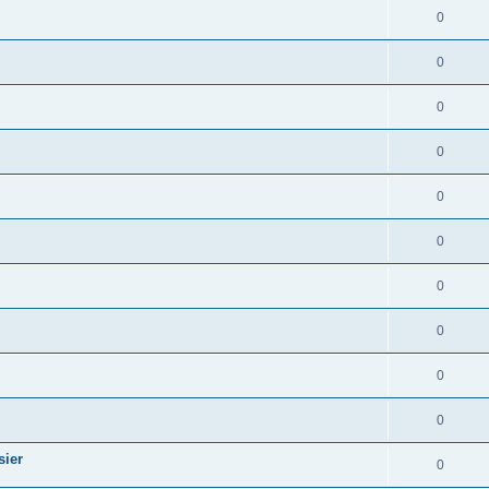
0
0
0
0
0
0
0
0
0
0
sier
0