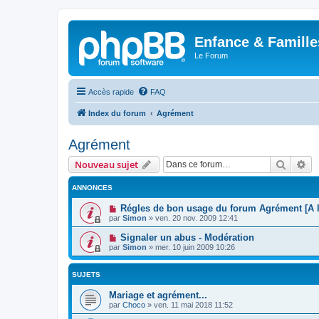
Enfance & Famille
Le Forum
Accès rapide
FAQ
Index du forum
Agrément
Agrément
Recher
Re
Nouveau sujet
ANNONCES
Régles de bon usage du forum Agrément [A l
par
Simon
»
ven. 20 nov. 2009 12:41
Signaler un abus - Modération
par
Simon
»
mer. 10 juin 2009 10:26
SUJETS
Mariage et agrément...
par
Choco
»
ven. 11 mai 2018 11:52