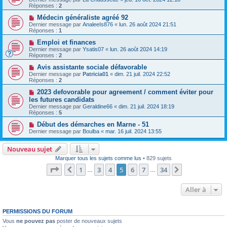
Réponses :
2
Médecin généraliste agréé 92
Dernier message par
AnaleeIs876
«
lun. 26 août 2024 21:51
Réponses :
1
Emploi et finances
Dernier message par
Ysatis07
«
lun. 26 août 2024 14:19
Réponses :
2
Avis assistante sociale défavorable
Dernier message par
Patricia01
«
dim. 21 juil. 2024 22:52
Réponses :
2
2023 defovorable pour agreement / comment éviter pour
les futures candidats
Dernier message par
Geraldine66
«
dim. 21 juil. 2024 18:19
Réponses :
5
Début des démarches en Marne - 51
Dernier message par
Boulba
«
mar. 16 juil. 2024 13:55
Nouveau sujet
Marquer tous les sujets comme lus
• 829 sujets
Page
5
sur
34
1
3
4
5
6
7
34
Précédente
Suivante
…
…
Aller à
PERMISSIONS DU FORUM
Vous
ne pouvez pas
poster de nouveaux sujets