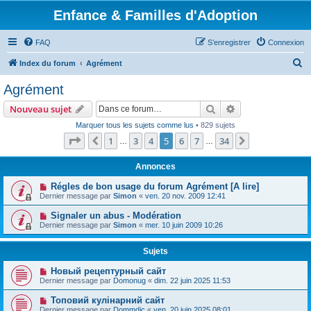
Enfance & Familles d'Adoption
FAQ
S’enregistrer
Connexion
R
Index du forum
Agrément
e
Agrément
c
Rechercher
Recherche avanc
Nouveau sujet
h
Marquer tous les sujets comme lus
• 829 sujets
e
Page
5
sur
34
1
3
4
5
6
7
34
Précédente
Suivante
…
…
r
c
Annonces
h
Régles de bon usage du forum Agrément [A lire]
Dernier message par
Simon
«
ven. 20 nov. 2009 12:41
e
r
Signaler un abus - Modération
Dernier message par
Simon
«
mer. 10 juin 2009 10:26
Sujets
Новый рецептурный сайт
Dernier message par
Domonug
«
dim. 22 juin 2025 11:53
Топовий кулінарний сайт
Dernier message par
Dommdic
«
ven. 20 juin 2025 08:01