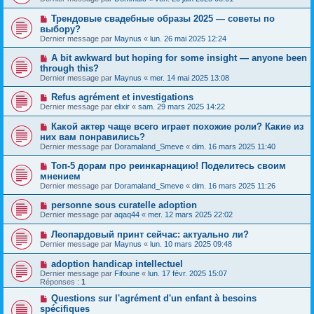
Трендовые свадебные образы 2025 — советы по
выбору?
Dernier message par
Maynus
«
lun. 26 mai 2025 12:24
A bit awkward but hoping for some insight — anyone been
through this?
Dernier message par
Maynus
«
mer. 14 mai 2025 13:08
Refus agrément et investigations
Dernier message par
elixir
«
sam. 29 mars 2025 14:22
Какой актер чаще всего играет похожие роли? Какие из
них вам понравились?
Dernier message par
Doramaland_Smeve
«
dim. 16 mars 2025 11:40
Топ-5 дорам про реинкарнацию! Поделитесь своим
мнением
Dernier message par
Doramaland_Smeve
«
dim. 16 mars 2025 11:26
personne sous curatelle adoption
Dernier message par
aqaq44
«
mer. 12 mars 2025 22:02
Леопардовый принт сейчас: актуально ли?
Dernier message par
Maynus
«
lun. 10 mars 2025 09:48
adoption handicap intellectuel
Dernier message par
Fifoune
«
lun. 17 févr. 2025 15:07
Réponses :
1
Questions sur l'agrément d'un enfant à besoins
spécifiques