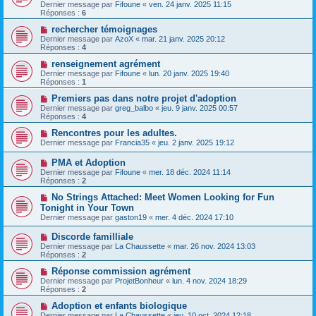
Dernier message par
Fifoune
«
ven. 24 janv. 2025 11:15
Réponses :
6
rechercher témoignages
Dernier message par
AzoX
«
mar. 21 janv. 2025 20:12
Réponses :
4
renseignement agrément
Dernier message par
Fifoune
«
lun. 20 janv. 2025 19:40
Réponses :
1
Premiers pas dans notre projet d'adoption
Dernier message par
greg_balbo
«
jeu. 9 janv. 2025 00:57
Réponses :
4
Rencontres pour les adultes.
Dernier message par
Francia35
«
jeu. 2 janv. 2025 19:12
PMA et Adoption
Dernier message par
Fifoune
«
mer. 18 déc. 2024 11:14
Réponses :
2
No Strings Attached: Meet Women Looking for Fun
Tonight in Your Town
Dernier message par
gaston19
«
mer. 4 déc. 2024 17:10
Discorde familliale
Dernier message par
La Chaussette
«
mar. 26 nov. 2024 13:03
Réponses :
2
Réponse commission agrément
Dernier message par
ProjetBonheur
«
lun. 4 nov. 2024 18:29
Réponses :
2
Adoption et enfants biologique
Dernier message par
La Chaussette
«
jeu. 10 oct. 2024 12:18