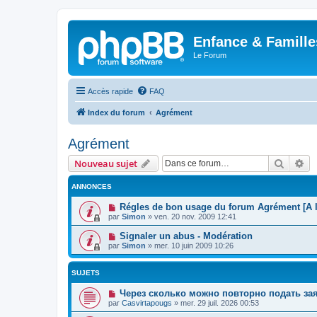
Enfance & Famille
Le Forum
Accès rapide
FAQ
Index du forum
Agrément
Agrément
Recher
Re
Nouveau sujet
ANNONCES
Régles de bon usage du forum Agrément [A l
par
Simon
»
ven. 20 nov. 2009 12:41
Signaler un abus - Modération
par
Simon
»
mer. 10 juin 2009 10:26
SUJETS
Через сколько можно повторно подать за
par
Casvirtapougs
»
mer. 29 juil. 2026 00:53