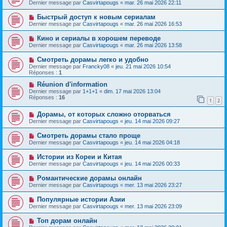
Dernier message par
Casvirtapougs
«
mar. 26 mai 2026 22:11
Быстрый доступ к новым сериалам
Dernier message par
Casvirtapougs
«
mar. 26 mai 2026 16:53
Кино и сериалы в хорошем переводе
Dernier message par
Casvirtapougs
«
mar. 26 mai 2026 13:58
Смотреть дорамы легко и удобно
Dernier message par
Francky08
«
jeu. 21 mai 2026 10:54
Réponses :
1
Réunion d'information
Dernier message par
1+1+1
«
dim. 17 mai 2026 13:04
Réponses :
16
1
2
Дорамы, от которых сложно оторваться
Dernier message par
Casvirtapougs
«
jeu. 14 mai 2026 09:27
Смотреть дорамы стало проще
Dernier message par
Casvirtapougs
«
jeu. 14 mai 2026 04:18
Истории из Кореи и Китая
Dernier message par
Casvirtapougs
«
jeu. 14 mai 2026 00:33
Романтические дорамы онлайн
Dernier message par
Casvirtapougs
«
mer. 13 mai 2026 23:27
Популярные истории Азии
Dernier message par
Casvirtapougs
«
mer. 13 mai 2026 23:09
Топ дорам онлайн