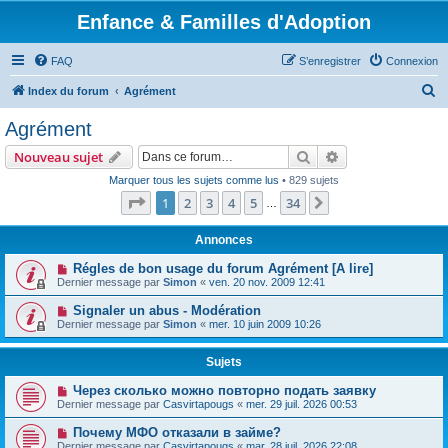
Enfance & Familles d'Adoption
FAQ
S’enregistrer
Connexion
R
Index du forum
Agrément
e
Agrément
c
Rechercher
Recherche avanc
Nouveau sujet
h
Marquer tous les sujets comme lus
• 829 sujets
e
Page
1
sur
34
1
2
3
4
5
34
Suivante
…
r
c
Annonces
h
Régles de bon usage du forum Agrément [A lire]
Dernier message par
Simon
«
ven. 20 nov. 2009 12:41
e
r
Signaler un abus - Modération
Dernier message par
Simon
«
mer. 10 juin 2009 10:26
Sujets
Через сколько можно повторно подать заявку
Dernier message par
Casvirtapougs
«
mer. 29 juil. 2026 00:53
Почему МФО отказали в займе?
Dernier message par
Casvirtapougs
«
mar. 28 juil. 2026 22:08