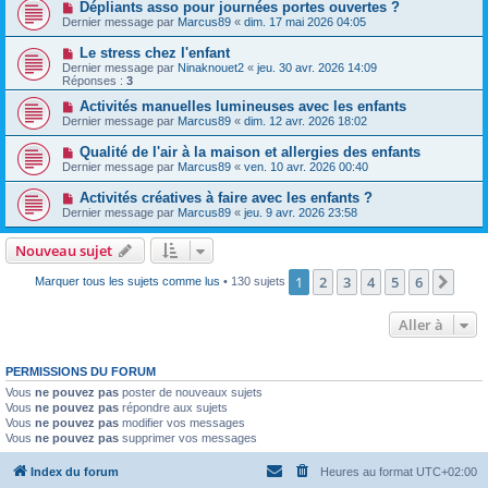
Dépliants asso pour journées portes ouvertes ?
Dernier message par
Marcus89
«
dim. 17 mai 2026 04:05
Le stress chez l'enfant
Dernier message par
Ninaknouet2
«
jeu. 30 avr. 2026 14:09
Réponses :
3
Activités manuelles lumineuses avec les enfants
Dernier message par
Marcus89
«
dim. 12 avr. 2026 18:02
Qualité de l'air à la maison et allergies des enfants
Dernier message par
Marcus89
«
ven. 10 avr. 2026 00:40
Activités créatives à faire avec les enfants ?
Dernier message par
Marcus89
«
jeu. 9 avr. 2026 23:58
Nouveau sujet
1
2
3
4
5
6
Suiv
Marquer tous les sujets comme lus
• 130 sujets
Aller à
PERMISSIONS DU FORUM
Vous
ne pouvez pas
poster de nouveaux sujets
Vous
ne pouvez pas
répondre aux sujets
Vous
ne pouvez pas
modifier vos messages
Vous
ne pouvez pas
supprimer vos messages
Index du forum
Heures au format
UTC+02:00