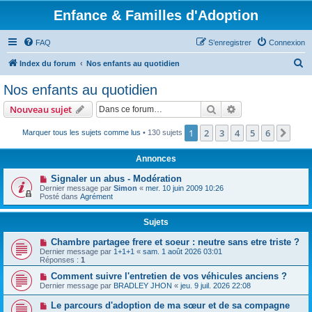
Enfance & Familles d'Adoption
FAQ
S’enregistrer
Connexion
R
Index du forum
Nos enfants au quotidien
e
Nos enfants au quotidien
c
Rechercher
Recherche avanc
Nouveau sujet
h
e
1
2
3
4
5
6
Suiv
Marquer tous les sujets comme lus
• 130 sujets
r
Annonces
c
Signaler un abus - Modération
h
Dernier message par
Simon
«
mer. 10 juin 2009 10:26
Posté dans
Agrément
e
r
Sujets
Chambre partagee frere et soeur : neutre sans etre triste ?
Dernier message par
1+1+1
«
sam. 1 août 2026 03:01
Réponses :
1
Comment suivre l'entretien de vos véhicules anciens ?
Dernier message par
BRADLEY JHON
«
jeu. 9 juil. 2026 22:08
Le parcours d'adoption de ma sœur et de sa compagne