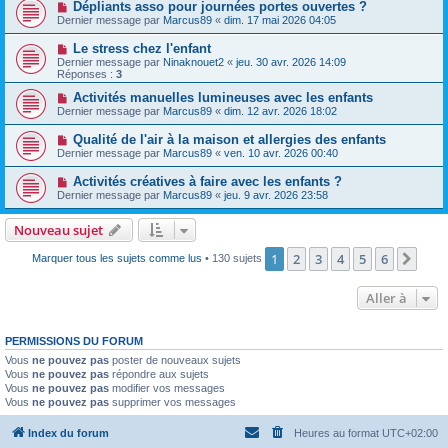
Dépliants asso pour journées portes ouvertes ?
Dernier message par
Marcus89
«
dim. 17 mai 2026 04:05
Le stress chez l'enfant
Dernier message par
Ninaknouet2
«
jeu. 30 avr. 2026 14:09
Réponses :
3
Activités manuelles lumineuses avec les enfants
Dernier message par
Marcus89
«
dim. 12 avr. 2026 18:02
Qualité de l'air à la maison et allergies des enfants
Dernier message par
Marcus89
«
ven. 10 avr. 2026 00:40
Activités créatives à faire avec les enfants ?
Dernier message par
Marcus89
«
jeu. 9 avr. 2026 23:58
Nouveau sujet
1
2
3
4
5
6
Suiv
Marquer tous les sujets comme lus
• 130 sujets
Aller à
PERMISSIONS DU FORUM
Vous
ne pouvez pas
poster de nouveaux sujets
Vous
ne pouvez pas
répondre aux sujets
Vous
ne pouvez pas
modifier vos messages
Vous
ne pouvez pas
supprimer vos messages
Index du forum
Heures au format
UTC+02:00