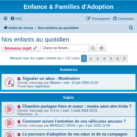
Enfance & Familles d'Adoption
FAQ
S’enregistrer
Connexion
R
Index du forum
Nos enfants au quotidien
e
Nos enfants au quotidien
c
Rechercher
Recherche avanc
Nouveau sujet
h
e
1
2
3
4
5
6
Suiv
Marquer tous les sujets comme lus
• 130 sujets
r
Annonces
c
Signaler un abus - Modération
h
Dernier message par
Simon
«
mer. 10 juin 2009 10:26
Posté dans
Agrément
e
r
Sujets
Chambre partagee frere et soeur : neutre sans etre triste ?
Dernier message par
1+1+1
«
sam. 1 août 2026 03:01
Réponses :
1
Comment suivre l'entretien de vos véhicules anciens ?
Dernier message par
BRADLEY JHON
«
jeu. 9 juil. 2026 22:08
Le parcours d'adoption de ma sœur et de sa compagne