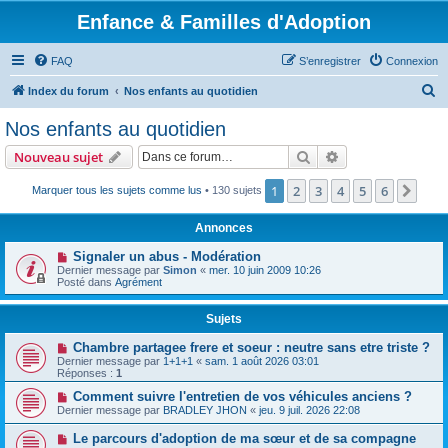
Enfance & Familles d'Adoption
FAQ
S’enregistrer
Connexion
R
Index du forum
Nos enfants au quotidien
e
Nos enfants au quotidien
c
Rechercher
Recherche avanc
Nouveau sujet
h
e
1
2
3
4
5
6
Suiv
Marquer tous les sujets comme lus
• 130 sujets
r
Annonces
c
Signaler un abus - Modération
h
Dernier message par
Simon
«
mer. 10 juin 2009 10:26
Posté dans
Agrément
e
r
Sujets
Chambre partagee frere et soeur : neutre sans etre triste ?
Dernier message par
1+1+1
«
sam. 1 août 2026 03:01
Réponses :
1
Comment suivre l'entretien de vos véhicules anciens ?
Dernier message par
BRADLEY JHON
«
jeu. 9 juil. 2026 22:08
Le parcours d'adoption de ma sœur et de sa compagne