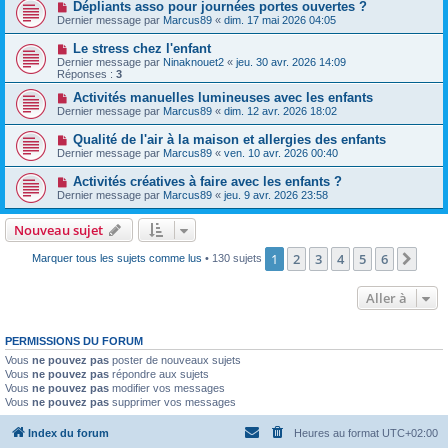
Dépliants asso pour journées portes ouvertes ?
Dernier message par
Marcus89
«
dim. 17 mai 2026 04:05
Le stress chez l'enfant
Dernier message par
Ninaknouet2
«
jeu. 30 avr. 2026 14:09
Réponses :
3
Activités manuelles lumineuses avec les enfants
Dernier message par
Marcus89
«
dim. 12 avr. 2026 18:02
Qualité de l'air à la maison et allergies des enfants
Dernier message par
Marcus89
«
ven. 10 avr. 2026 00:40
Activités créatives à faire avec les enfants ?
Dernier message par
Marcus89
«
jeu. 9 avr. 2026 23:58
Nouveau sujet
1
2
3
4
5
6
Suiv
Marquer tous les sujets comme lus
• 130 sujets
Aller à
PERMISSIONS DU FORUM
Vous
ne pouvez pas
poster de nouveaux sujets
Vous
ne pouvez pas
répondre aux sujets
Vous
ne pouvez pas
modifier vos messages
Vous
ne pouvez pas
supprimer vos messages
Index du forum
Heures au format
UTC+02:00