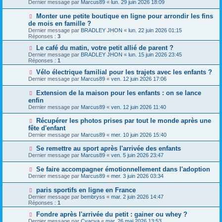
Dernier message par
Marcus89
«
lun. 29 juin 2026 18:09
Monter une petite boutique en ligne pour arrondir les fins
de mois en famille ?
Dernier message par
BRADLEY JHON
«
lun. 22 juin 2026 01:15
Réponses :
3
Le café du matin, votre petit allié de parent ?
Dernier message par
BRADLEY JHON
«
lun. 15 juin 2026 23:45
Réponses :
1
Vélo électrique familial pour les trajets avec les enfants ?
Dernier message par
Marcus89
«
ven. 12 juin 2026 17:06
Extension de la maison pour les enfants : on se lance
enfin
Dernier message par
Marcus89
«
ven. 12 juin 2026 11:40
Récupérer les photos prises par tout le monde après une
fête d'enfant
Dernier message par
Marcus89
«
mer. 10 juin 2026 15:40
Se remettre au sport après l'arrivée des enfants
Dernier message par
Marcus89
«
ven. 5 juin 2026 23:47
Se faire accompagner émotionnellement dans l'adoption
Dernier message par
Marcus89
«
mer. 3 juin 2026 03:34
paris sportifs en ligne en France
Dernier message par
bembryss
«
mar. 2 juin 2026 14:47
Réponses :
1
Fondre après l'arrivée du petit : gainer ou whey ?
Dernier message par
Cyacya
«
mar. 26 mai 2026 13:53