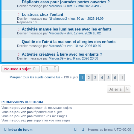
Dépliants asso pour journées portes ouvertes ?
Dernier message par
Marcus89
«
dim. 17 mai 2026 04:05
Le stress chez l'enfant
Dernier message par
Ninaknouet2
«
jeu. 30 avr. 2026 14:09
Réponses :
3
Activités manuelles lumineuses avec les enfants
Dernier message par
Marcus89
«
dim. 12 avr. 2026 18:02
Qualité de l'air à la maison et allergies des enfants
Dernier message par
Marcus89
«
ven. 10 avr. 2026 00:40
Activités créatives à faire avec les enfants ?
Dernier message par
Marcus89
«
jeu. 9 avr. 2026 23:58
Nouveau sujet
1
2
3
4
5
6
Suiv
Marquer tous les sujets comme lus
• 130 sujets
Aller à
PERMISSIONS DU FORUM
Vous
ne pouvez pas
poster de nouveaux sujets
Vous
ne pouvez pas
répondre aux sujets
Vous
ne pouvez pas
modifier vos messages
Vous
ne pouvez pas
supprimer vos messages
Index du forum
Heures au format
UTC+02:00