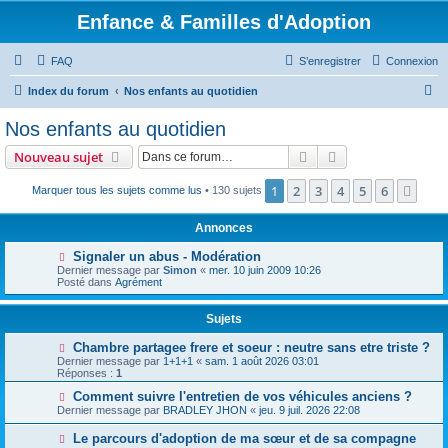
Enfance & Familles d'Adoption
FAQ
S’enregistrer
Connexion
R
Index du forum
Nos enfants au quotidien
e
Nos enfants au quotidien
c
Rechercher
Recherche avanc
Nouveau sujet
h
e
1
2
3
4
5
6
Suiv
Marquer tous les sujets comme lus
• 130 sujets
r
Annonces
c
Signaler un abus - Modération
h
Dernier message par
Simon
«
mer. 10 juin 2009 10:26
Posté dans
Agrément
e
r
Sujets
Chambre partagee frere et soeur : neutre sans etre triste ?
Dernier message par
1+1+1
«
sam. 1 août 2026 03:01
Réponses :
1
Comment suivre l'entretien de vos véhicules anciens ?
Dernier message par
BRADLEY JHON
«
jeu. 9 juil. 2026 22:08
Le parcours d'adoption de ma sœur et de sa compagne