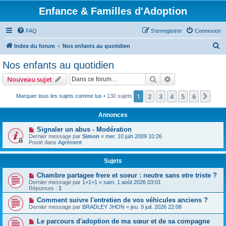
Enfance & Familles d'Adoption
FAQ
S’enregistrer
Connexion
R
Index du forum
Nos enfants au quotidien
e
Nos enfants au quotidien
c
Rechercher
Recherche avanc
Nouveau sujet
h
e
1
2
3
4
5
6
Suiv
Marquer tous les sujets comme lus
• 130 sujets
r
Annonces
c
Signaler un abus - Modération
h
Dernier message par
Simon
«
mer. 10 juin 2009 10:26
Posté dans
Agrément
e
r
Sujets
Chambre partagee frere et soeur : neutre sans etre triste ?
Dernier message par
1+1+1
«
sam. 1 août 2026 03:01
Réponses :
1
Comment suivre l'entretien de vos véhicules anciens ?
Dernier message par
BRADLEY JHON
«
jeu. 9 juil. 2026 22:08
Le parcours d'adoption de ma sœur et de sa compagne