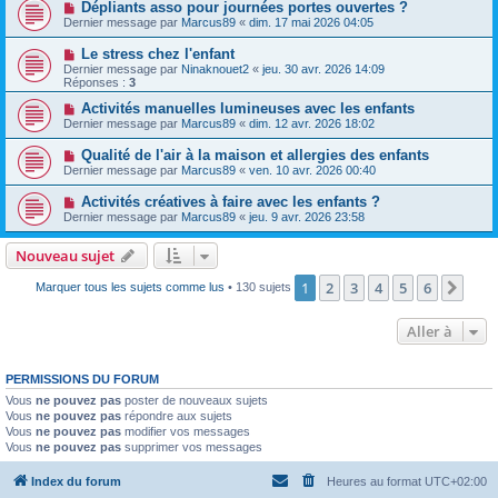
Dépliants asso pour journées portes ouvertes ?
Dernier message par
Marcus89
«
dim. 17 mai 2026 04:05
Le stress chez l'enfant
Dernier message par
Ninaknouet2
«
jeu. 30 avr. 2026 14:09
Réponses :
3
Activités manuelles lumineuses avec les enfants
Dernier message par
Marcus89
«
dim. 12 avr. 2026 18:02
Qualité de l'air à la maison et allergies des enfants
Dernier message par
Marcus89
«
ven. 10 avr. 2026 00:40
Activités créatives à faire avec les enfants ?
Dernier message par
Marcus89
«
jeu. 9 avr. 2026 23:58
Nouveau sujet
1
2
3
4
5
6
Suiv
Marquer tous les sujets comme lus
• 130 sujets
Aller à
PERMISSIONS DU FORUM
Vous
ne pouvez pas
poster de nouveaux sujets
Vous
ne pouvez pas
répondre aux sujets
Vous
ne pouvez pas
modifier vos messages
Vous
ne pouvez pas
supprimer vos messages
Index du forum
Heures au format
UTC+02:00