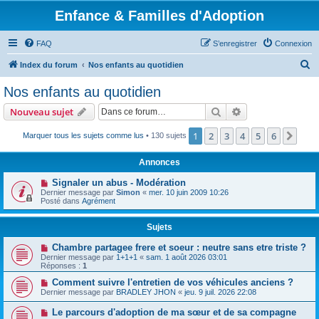
Enfance & Familles d'Adoption
FAQ
S’enregistrer
Connexion
R
Index du forum
Nos enfants au quotidien
e
Nos enfants au quotidien
c
Rechercher
Recherche avanc
Nouveau sujet
h
e
1
2
3
4
5
6
Suiv
Marquer tous les sujets comme lus
• 130 sujets
r
Annonces
c
Signaler un abus - Modération
h
Dernier message par
Simon
«
mer. 10 juin 2009 10:26
Posté dans
Agrément
e
r
Sujets
Chambre partagee frere et soeur : neutre sans etre triste ?
Dernier message par
1+1+1
«
sam. 1 août 2026 03:01
Réponses :
1
Comment suivre l'entretien de vos véhicules anciens ?
Dernier message par
BRADLEY JHON
«
jeu. 9 juil. 2026 22:08
Le parcours d'adoption de ma sœur et de sa compagne