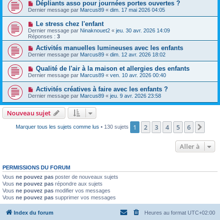
Dépliants asso pour journées portes ouvertes ?
Dernier message par
Marcus89
«
dim. 17 mai 2026 04:05
Le stress chez l'enfant
Dernier message par
Ninaknouet2
«
jeu. 30 avr. 2026 14:09
Réponses :
3
Activités manuelles lumineuses avec les enfants
Dernier message par
Marcus89
«
dim. 12 avr. 2026 18:02
Qualité de l'air à la maison et allergies des enfants
Dernier message par
Marcus89
«
ven. 10 avr. 2026 00:40
Activités créatives à faire avec les enfants ?
Dernier message par
Marcus89
«
jeu. 9 avr. 2026 23:58
Nouveau sujet
1
2
3
4
5
6
Suiv
Marquer tous les sujets comme lus
• 130 sujets
Aller à
PERMISSIONS DU FORUM
Vous
ne pouvez pas
poster de nouveaux sujets
Vous
ne pouvez pas
répondre aux sujets
Vous
ne pouvez pas
modifier vos messages
Vous
ne pouvez pas
supprimer vos messages
Index du forum
Heures au format
UTC+02:00