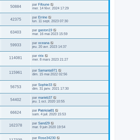
par
Fifoune
50884
mer. 14 févr. 2024 17:29
par
Errine
42375
lun. 11 sept. 2023 07:30
par
gaston19
63403
mar. 16 mai 2023 15:59
par
oceana
59933
jeu. 20 avr. 2023 14:37
par
ririx
114081
mer. 8 mars 2023 21:27
par
Samanta971
115961
dim. 15 mai 2022 02:56
par
Sophie33
56753
dim. 31 janv. 2021 17:30
par
marieb37
54402
jeu. 1 oct. 2020 10:55
par
Patricia01
66624
sam. 4 juil. 2020 15:53
par
Sand29
162378
mar. 9 juin 2020 19:54
par
Rose34230