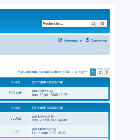
Rechercher
Recherche avancé
S’enregistrer
Connexion
1
2
Suivante
Marquer tous les sujets comme lus
• 34 sujets
VUES
DERNIER MESSAGE
par
Simon
577405
mer. 10 juin 2009 10:26
VUES
DERNIER MESSAGE
par
Edward
56052
ven. 7 août 2026 14:49
par
Mariange
80
lun. 3 août 2026 15:36