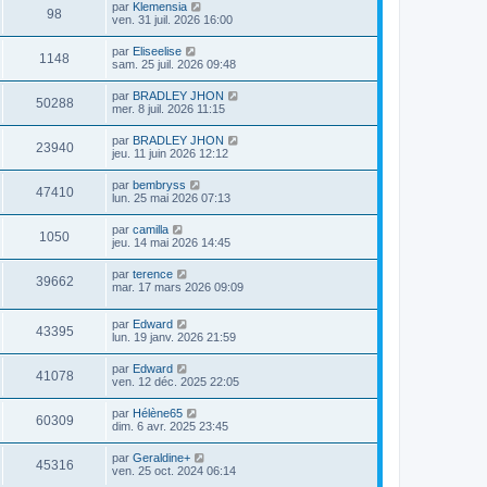
par
Klemensia
98
ven. 31 juil. 2026 16:00
par
Eliseelise
1148
sam. 25 juil. 2026 09:48
par
BRADLEY JHON
50288
mer. 8 juil. 2026 11:15
par
BRADLEY JHON
23940
jeu. 11 juin 2026 12:12
par
bembryss
47410
lun. 25 mai 2026 07:13
par
camilla
1050
jeu. 14 mai 2026 14:45
par
terence
39662
mar. 17 mars 2026 09:09
par
Edward
43395
lun. 19 janv. 2026 21:59
par
Edward
41078
ven. 12 déc. 2025 22:05
par
Hélène65
60309
dim. 6 avr. 2025 23:45
par
Geraldine+
45316
ven. 25 oct. 2024 06:14