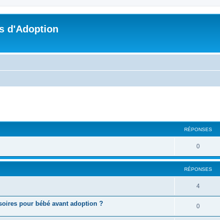
s d'Adoption
cher
cherche avancée
RÉPONSES
0
RÉPONSES
4
soires pour bébé avant adoption ?
0