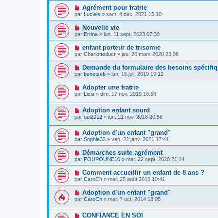
Agrément pour fratrie
par
Luciele
»
sam. 4 déc. 2021 15:10
Nouvelle vie
par
Errine
»
lun. 11 sept. 2023 07:30
enfant porteur de trisomie
par
Charlotteducr
»
jeu. 26 mars 2020 23:06
Demande du formulaire des besoins spécifi
par
benetseb
»
lun. 15 juil. 2019 19:12
Adopter une fratrie
par
Licia
»
dim. 17 nov. 2019 16:56
Adoption enfant sourd
par
oui2012
»
lun. 21 nov. 2016 20:56
Adoption d'un enfant "grand"
par
Sophie33
»
ven. 22 janv. 2021 17:41
Démarches suite agrément
par
POUPOUNE10
»
mar. 22 sept. 2020 21:14
Comment accueillir un enfant de 8 ans ?
par
CaroCh
»
mar. 25 août 2015 10:41
Adoption d'un enfant "grand"
par
CaroCh
»
mar. 7 oct. 2014 18:05
CONFIANCE EN SOI