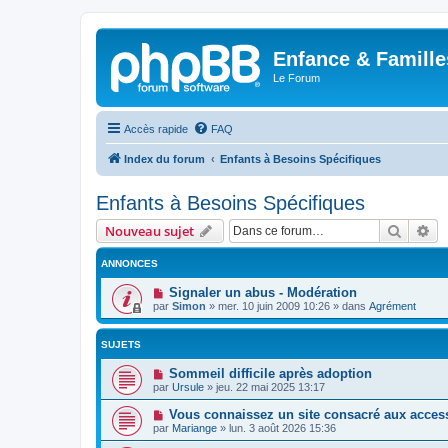
Enfance & Famille
Le Forum
Accès rapide
FAQ
Index du forum
Enfants à Besoins Spécifiques
Enfants à Besoins Spécifiques
Recher
Re
Nouveau sujet
ANNONCES
Signaler un abus - Modération
par
Simon
»
mer. 10 juin 2009 10:26
» dans
Agrément
SUJETS
Sommeil difficile après adoption
par
Ursule
»
jeu. 22 mai 2025 13:17
Vous connaissez un site consacré aux acces
par
Mariange
»
lun. 3 août 2026 15:36