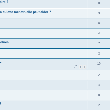
aire ?
0
la culotte menstruelle peut aider ?
3
6
4
solues
7
2
s
10
1
2
2
4
8
?
2