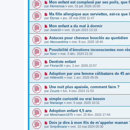
Mon enfant est complexé par ses poils, que f
par
Klemensia
»
ven. 31 juil. 2026 16:00
Ma fille allergique aux serviettes, est-ce que 
par
Elynas
»
jeu. 28 mai 2026 11:47
Mon enfant a du mal à dormir
par
Josie10
»
ven. 16 juin 2023 13:19
Astuces pour cheveux bouclés au quotidien
par
Alessandrina
»
mer. 8 oct. 2025 18:40
Possibilité d'émotions inconscientes non ré
par
Noor
»
mar. 3 déc. 2024 21:32
Dentiste enfant
par
Florian36
»
jeu. 2 avr. 2026 22:57
Adoption par une femme célibataire de 45 an
par
Hélène65
»
mar. 1 avr. 2025 09:35
Une nuit plus apaisée, comment faire ?
par
Zsuzie
»
lun. 4 nov. 2024 21:53
simple curiosité ou vrai besoin
par
Mariange
»
ven. 5 sept. 2025 10:31
Adoption enfant 4,5 ans
par
Mimichaton1975
»
ven. 25 févr. 2022 17:44
Dois je dire à mon fils de m’appeler maman 
par
SmiytiImane
»
ven. 10 mai 2024 05:30