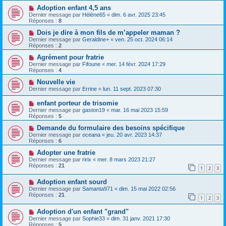
Adoption enfant 4,5 ans
Dernier message par
Hélène65
«
dim. 6 avr. 2025 23:45
Réponses :
8
Dois je dire à mon fils de m’appeler maman ?
Dernier message par
Geraldine+
«
ven. 25 oct. 2024 06:14
Réponses :
2
Agrément pour fratrie
Dernier message par
Fifoune
«
mer. 14 févr. 2024 17:29
Réponses :
4
Nouvelle vie
Dernier message par
Errine
«
lun. 11 sept. 2023 07:30
enfant porteur de trisomie
Dernier message par
gaston19
«
mar. 16 mai 2023 15:59
Réponses :
5
Demande du formulaire des besoins spécifique
Dernier message par
oceana
«
jeu. 20 avr. 2023 14:37
Réponses :
6
Adopter une fratrie
Dernier message par
ririx
«
mer. 8 mars 2023 21:27
Réponses :
21
1
2
3
Adoption enfant sourd
Dernier message par
Samanta971
«
dim. 15 mai 2022 02:56
Réponses :
21
1
2
3
Adoption d'un enfant "grand"
Dernier message par
Sophie33
«
dim. 31 janv. 2021 17:30
Réponses :
5