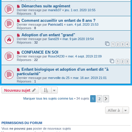
Démarches suite agrément
Dernier message par
marieb37
«
jeu. 1 oct. 2020 10:55
Réponses :
5
Comment accueillir un enfant de 8 ans ?
Dernier message par
Patricia01
«
sam. 4 juil. 2020 15:53
Réponses :
8
Adoption d'un enfant "grand"
Dernier message par
Sand29
«
mar. 9 juin 2020 19:54
Réponses :
32
1
2
3
4
CONFIANCE EN SOI
Dernier message par
Rose34230
«
mer. 4 sept. 2019 22:09
Réponses :
22
1
2
3
Enfant biologique et adoption d'un enfant dit "à
particularité"
Dernier message par
merveille du 25
«
mar. 16 avr. 2019 21:01
Réponses :
1
Nouveau sujet
1
2
Suivante
Marquer tous les sujets comme lus
• 34 sujets
Aller à
PERMISSIONS DU FORUM
Vous
ne pouvez pas
poster de nouveaux sujets