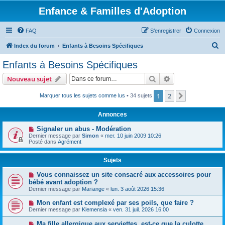
Enfance & Familles d'Adoption
FAQ
S’enregistrer
Connexion
R
Index du forum
Enfants à Besoins Spécifiques
e
Enfants à Besoins Spécifiques
c
Rechercher
Recherche avanc
Nouveau sujet
h
e
1
2
Suivante
Marquer tous les sujets comme lus
• 34 sujets
r
Annonces
c
Signaler un abus - Modération
h
Dernier message par
Simon
«
mer. 10 juin 2009 10:26
Posté dans
Agrément
e
r
Sujets
Vous connaissez un site consacré aux accessoires pour
bébé avant adoption ?
Dernier message par
Mariange
«
lun. 3 août 2026 15:36
Mon enfant est complexé par ses poils, que faire ?
Dernier message par
Klemensia
«
ven. 31 juil. 2026 16:00
Ma fille allergique aux serviettes, est-ce que la culotte