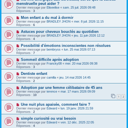
menstruelle peut aider ?
Dernier message par
Eliseelise
«
sam. 25 juil. 2026 09:48
Réponses :
3
Mon enfant a du mal à dormir
Dernier message par
BRADLEY JHON
«
mer. 8 juil. 2026 11:15
Réponses :
6
Astuces pour cheveux bouclés au quotidien
Dernier message par
BRADLEY JHON
«
jeu. 11 juin 2026 12:12
Réponses :
4
Possibilité d'émotions inconscientes non résolues
Dernier message par
bembryss
«
lun. 25 mai 2026 07:13
Réponses :
7
Sommeil difficile après adoption
Dernier message par
Francky08
«
mer. 20 mai 2026 09:38
Réponses :
3
Dentiste enfant
Dernier message par
camilla
«
jeu. 14 mai 2026 14:45
Réponses :
2
Adoption par une femme célibataire de 45 ans
Dernier message par
terence
«
mar. 17 mars 2026 09:09
Réponses :
10
1
2
Une nuit plus apaisée, comment faire ?
Dernier message par
Edward
«
lun. 19 janv. 2026 21:59
Réponses :
2
simple curiosité ou vrai besoin
Dernier message par
Edward
«
ven. 12 déc. 2025 22:05
Réponses :
4