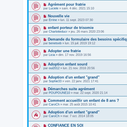
Agrément pour fratrie
par
Luciele
»
sam. 4 déc. 2021 15:10
Nouvelle vie
par
Errine
»
lun. 11 sept. 2023 07:30
enfant porteur de trisomie
par
Charlotteducr
»
jeu. 26 mars 2020 23:06
Demande du formulaire des besoins spécifi
par
benetseb
»
lun. 15 juil. 2019 19:12
Adopter une fratrie
par
Licia
»
dim. 17 nov. 2019 16:56
Adoption enfant sourd
par
oui2012
»
lun. 21 nov. 2016 20:56
Adoption d'un enfant "grand"
par
Sophie33
»
ven. 22 janv. 2021 17:41
Démarches suite agrément
par
POUPOUNE10
»
mar. 22 sept. 2020 21:14
Comment accueillir un enfant de 8 ans ?
par
CaroCh
»
mar. 25 août 2015 10:41
Adoption d'un enfant "grand"
par
CaroCh
»
mar. 7 oct. 2014 18:05
CONFIANCE EN SOI