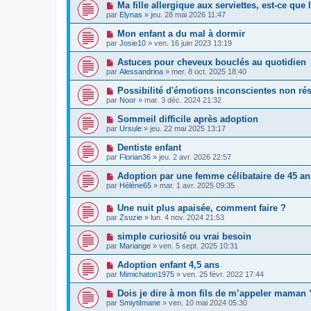
Ma fille allergique aux serviettes, est-ce que 
par
Elynas
»
jeu. 28 mai 2026 11:47
Mon enfant a du mal à dormir
par
Josie10
»
ven. 16 juin 2023 13:19
Astuces pour cheveux bouclés au quotidien
par
Alessandrina
»
mer. 8 oct. 2025 18:40
Possibilité d'émotions inconscientes non ré
par
Noor
»
mar. 3 déc. 2024 21:32
Sommeil difficile après adoption
par
Ursule
»
jeu. 22 mai 2025 13:17
Dentiste enfant
par
Florian36
»
jeu. 2 avr. 2026 22:57
Adoption par une femme célibataire de 45 an
par
Hélène65
»
mar. 1 avr. 2025 09:35
Une nuit plus apaisée, comment faire ?
par
Zsuzie
»
lun. 4 nov. 2024 21:53
simple curiosité ou vrai besoin
par
Mariange
»
ven. 5 sept. 2025 10:31
Adoption enfant 4,5 ans
par
Mimichaton1975
»
ven. 25 févr. 2022 17:44
Dois je dire à mon fils de m’appeler maman 
par
SmiytiImane
»
ven. 10 mai 2024 05:30