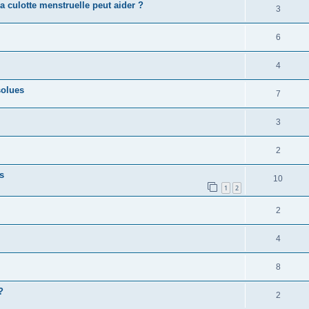
la culotte menstruelle peut aider ?
3
6
4
solues
7
3
2
s
10
1
2
2
4
8
?
2