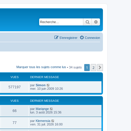
Rechercher
Recherche avancé
S’enregistrer
Connexion
1
2
Suivante
Marquer tous les sujets comme lus
• 34 sujets
VUES
DERNIER MESSAGE
par
Simon
577197
mer. 10 juin 2009 10:26
VUES
DERNIER MESSAGE
par
Mariange
66
lun. 3 août 2026 15:36
par
Klemensia
77
ven. 31 juil. 2026 16:00