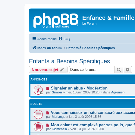
Enfance & Famille
Le Forum
Accès rapide
FAQ
Index du forum
Enfants à Besoins Spécifiques
Enfants à Besoins Spécifiques
Recher
Re
Nouveau sujet
ANNONCES
Signaler un abus - Modération
par
Simon
»
mer. 10 juin 2009 10:26
» dans
Agrément
SUJETS
Vous connaissez un site consacré aux acces
par
Mariange
»
lun. 3 août 2026 15:36
Mon enfant est complexé par ses poils, que f
par
Klemensia
»
ven. 31 juil. 2026 16:00