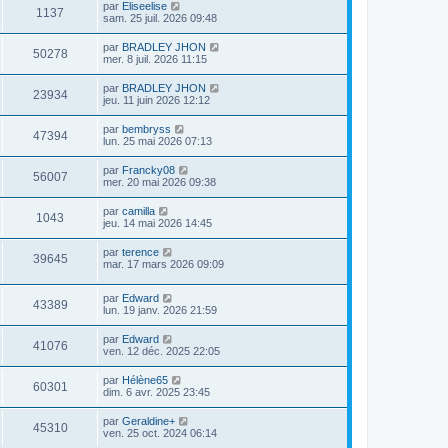
par
Eliseelise
1137
sam. 25 juil. 2026 09:48
par
BRADLEY JHON
50278
mer. 8 juil. 2026 11:15
par
BRADLEY JHON
23934
jeu. 11 juin 2026 12:12
par
bembryss
47394
lun. 25 mai 2026 07:13
par
Francky08
56007
mer. 20 mai 2026 09:38
par
camilla
1043
jeu. 14 mai 2026 14:45
par
terence
39645
mar. 17 mars 2026 09:09
par
Edward
43389
lun. 19 janv. 2026 21:59
par
Edward
41076
ven. 12 déc. 2025 22:05
par
Hélène65
60301
dim. 6 avr. 2025 23:45
par
Geraldine+
45310
ven. 25 oct. 2024 06:14