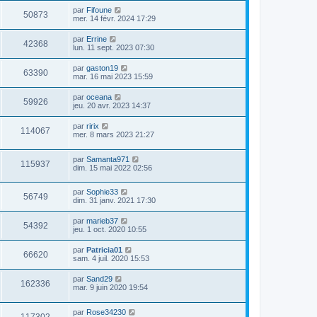
par
Fifoune
50873
mer. 14 févr. 2024 17:29
par
Errine
42368
lun. 11 sept. 2023 07:30
par
gaston19
63390
mar. 16 mai 2023 15:59
par
oceana
59926
jeu. 20 avr. 2023 14:37
par
ririx
114067
mer. 8 mars 2023 21:27
par
Samanta971
115937
dim. 15 mai 2022 02:56
par
Sophie33
56749
dim. 31 janv. 2021 17:30
par
marieb37
54392
jeu. 1 oct. 2020 10:55
par
Patricia01
66620
sam. 4 juil. 2020 15:53
par
Sand29
162336
mar. 9 juin 2020 19:54
par
Rose34230