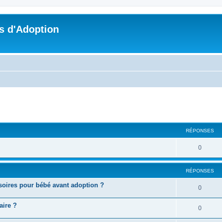
s d'Adoption
cher
cherche avancée
RÉPONSES
0
RÉPONSES
soires pour bébé avant adoption ?
0
aire ?
0