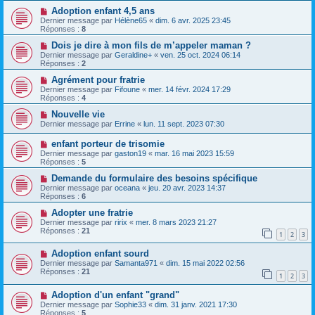
Adoption enfant 4,5 ans
Dernier message par
Hélène65
«
dim. 6 avr. 2025 23:45
Réponses :
8
Dois je dire à mon fils de m’appeler maman ?
Dernier message par
Geraldine+
«
ven. 25 oct. 2024 06:14
Réponses :
2
Agrément pour fratrie
Dernier message par
Fifoune
«
mer. 14 févr. 2024 17:29
Réponses :
4
Nouvelle vie
Dernier message par
Errine
«
lun. 11 sept. 2023 07:30
enfant porteur de trisomie
Dernier message par
gaston19
«
mar. 16 mai 2023 15:59
Réponses :
5
Demande du formulaire des besoins spécifique
Dernier message par
oceana
«
jeu. 20 avr. 2023 14:37
Réponses :
6
Adopter une fratrie
Dernier message par
ririx
«
mer. 8 mars 2023 21:27
Réponses :
21
1
2
3
Adoption enfant sourd
Dernier message par
Samanta971
«
dim. 15 mai 2022 02:56
Réponses :
21
1
2
3
Adoption d'un enfant "grand"
Dernier message par
Sophie33
«
dim. 31 janv. 2021 17:30
Réponses :
5