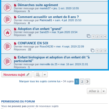
Démarches suite agrément
Dernier message par
marieb37
«
jeu. 1 oct. 2020 10:55
Réponses :
5
Comment accueillir un enfant de 8 ans ?
Dernier message par
Patricia01
«
sam. 4 juil. 2020 15:53
Réponses :
8
Adoption d'un enfant "grand"
Dernier message par
Sand29
«
mar. 9 juin 2020 19:54
Réponses :
32
1
2
3
4
CONFIANCE EN SOI
Dernier message par
Rose34230
«
mer. 4 sept. 2019 22:09
Réponses :
22
1
2
3
Enfant biologique et adoption d'un enfant dit "à
particularité"
Dernier message par
merveille du 25
«
mar. 16 avr. 2019 21:01
Réponses :
1
Nouveau sujet
1
2
Suivante
Marquer tous les sujets comme lus
• 34 sujets
Aller à
PERMISSIONS DU FORUM
Vous
ne pouvez pas
poster de nouveaux sujets