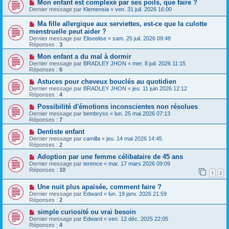
Mon enfant est complexé par ses poils, que faire ?
Dernier message par
Klemensia
«
ven. 31 juil. 2026 16:00
Ma fille allergique aux serviettes, est-ce que la culotte
menstruelle peut aider ?
Dernier message par
Eliseelise
«
sam. 25 juil. 2026 09:48
Réponses :
3
Mon enfant a du mal à dormir
Dernier message par
BRADLEY JHON
«
mer. 8 juil. 2026 11:15
Réponses :
6
Astuces pour cheveux bouclés au quotidien
Dernier message par
BRADLEY JHON
«
jeu. 11 juin 2026 12:12
Réponses :
4
Possibilité d'émotions inconscientes non résolues
Dernier message par
bembryss
«
lun. 25 mai 2026 07:13
Réponses :
7
Dentiste enfant
Dernier message par
camilla
«
jeu. 14 mai 2026 14:45
Réponses :
2
Adoption par une femme célibataire de 45 ans
Dernier message par
terence
«
mar. 17 mars 2026 09:09
Réponses :
10
1
2
Une nuit plus apaisée, comment faire ?
Dernier message par
Edward
«
lun. 19 janv. 2026 21:59
Réponses :
2
simple curiosité ou vrai besoin
Dernier message par
Edward
«
ven. 12 déc. 2025 22:05
Réponses :
4