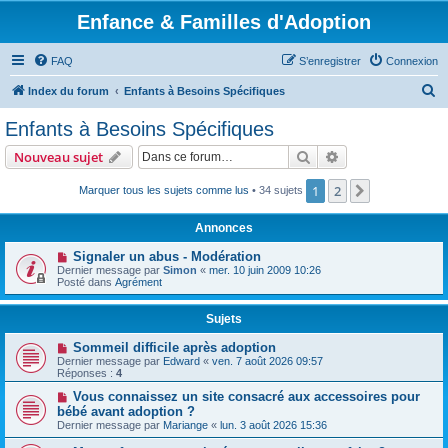
Enfance & Familles d'Adoption
FAQ
S’enregistrer
Connexion
R
Index du forum
Enfants à Besoins Spécifiques
e
Enfants à Besoins Spécifiques
c
Rechercher
Recherche avanc
Nouveau sujet
h
e
1
2
Suivante
Marquer tous les sujets comme lus
• 34 sujets
r
Annonces
c
Signaler un abus - Modération
h
Dernier message par
Simon
«
mer. 10 juin 2009 10:26
Posté dans
Agrément
e
r
Sujets
Sommeil difficile après adoption
Dernier message par
Edward
«
ven. 7 août 2026 09:57
Réponses :
4
Vous connaissez un site consacré aux accessoires pour
bébé avant adoption ?
Dernier message par
Mariange
«
lun. 3 août 2026 15:36