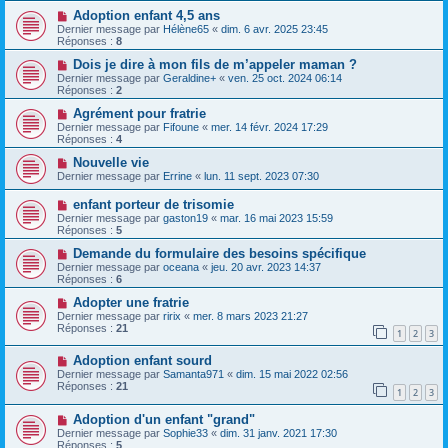
Adoption enfant 4,5 ans
Dernier message par
Hélène65
«
dim. 6 avr. 2025 23:45
Réponses :
8
Dois je dire à mon fils de m’appeler maman ?
Dernier message par
Geraldine+
«
ven. 25 oct. 2024 06:14
Réponses :
2
Agrément pour fratrie
Dernier message par
Fifoune
«
mer. 14 févr. 2024 17:29
Réponses :
4
Nouvelle vie
Dernier message par
Errine
«
lun. 11 sept. 2023 07:30
enfant porteur de trisomie
Dernier message par
gaston19
«
mar. 16 mai 2023 15:59
Réponses :
5
Demande du formulaire des besoins spécifique
Dernier message par
oceana
«
jeu. 20 avr. 2023 14:37
Réponses :
6
Adopter une fratrie
Dernier message par
ririx
«
mer. 8 mars 2023 21:27
Réponses :
21
1
2
3
Adoption enfant sourd
Dernier message par
Samanta971
«
dim. 15 mai 2022 02:56
Réponses :
21
1
2
3
Adoption d'un enfant "grand"
Dernier message par
Sophie33
«
dim. 31 janv. 2021 17:30
Réponses :
5