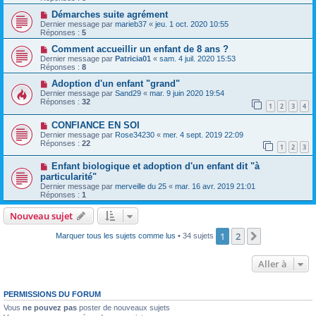
Démarches suite agrément
Dernier message par
marieb37
«
jeu. 1 oct. 2020 10:55
Réponses :
5
Comment accueillir un enfant de 8 ans ?
Dernier message par
Patricia01
«
sam. 4 juil. 2020 15:53
Réponses :
8
Adoption d'un enfant "grand"
Dernier message par
Sand29
«
mar. 9 juin 2020 19:54
Réponses :
32
1
2
3
4
CONFIANCE EN SOI
Dernier message par
Rose34230
«
mer. 4 sept. 2019 22:09
Réponses :
22
1
2
3
Enfant biologique et adoption d'un enfant dit "à
particularité"
Dernier message par
merveille du 25
«
mar. 16 avr. 2019 21:01
Réponses :
1
Nouveau sujet
1
2
Suivante
Marquer tous les sujets comme lus
• 34 sujets
Aller à
PERMISSIONS DU FORUM
Vous
ne pouvez pas
poster de nouveaux sujets