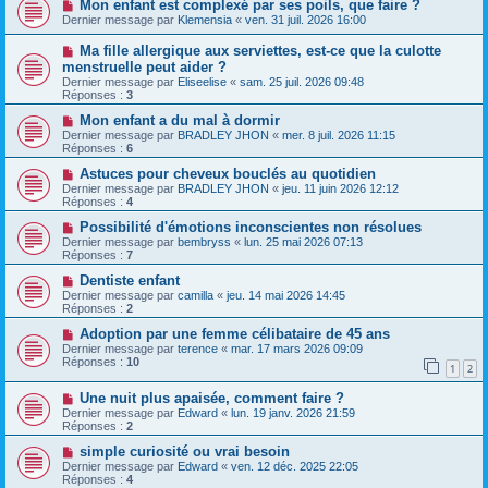
Mon enfant est complexé par ses poils, que faire ?
Dernier message par
Klemensia
«
ven. 31 juil. 2026 16:00
Ma fille allergique aux serviettes, est-ce que la culotte
menstruelle peut aider ?
Dernier message par
Eliseelise
«
sam. 25 juil. 2026 09:48
Réponses :
3
Mon enfant a du mal à dormir
Dernier message par
BRADLEY JHON
«
mer. 8 juil. 2026 11:15
Réponses :
6
Astuces pour cheveux bouclés au quotidien
Dernier message par
BRADLEY JHON
«
jeu. 11 juin 2026 12:12
Réponses :
4
Possibilité d'émotions inconscientes non résolues
Dernier message par
bembryss
«
lun. 25 mai 2026 07:13
Réponses :
7
Dentiste enfant
Dernier message par
camilla
«
jeu. 14 mai 2026 14:45
Réponses :
2
Adoption par une femme célibataire de 45 ans
Dernier message par
terence
«
mar. 17 mars 2026 09:09
Réponses :
10
1
2
Une nuit plus apaisée, comment faire ?
Dernier message par
Edward
«
lun. 19 janv. 2026 21:59
Réponses :
2
simple curiosité ou vrai besoin
Dernier message par
Edward
«
ven. 12 déc. 2025 22:05
Réponses :
4