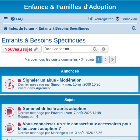
Enfance & Familles d'Adoption
FAQ
S’enregistrer
Connexion
R
Index du forum
Enfants à Besoins Spécifiques
e
Enfants à Besoins Spécifiques
c
Rechercher
Recherche avanc
Nouveau sujet
h
e
1
2
Suivante
Marquer tous les sujets comme lus
• 34 sujets
r
Annonces
c
Signaler un abus - Modération
h
Dernier message par
Simon
«
mer. 10 juin 2009 10:26
Posté dans
Agrément
e
r
Sujets
Sommeil difficile après adoption
Dernier message par
Edward
«
ven. 7 août 2026 14:49
Réponses :
4
Vous connaissez un site consacré aux accessoires pour
bébé avant adoption ?
Dernier message par
Mariange
«
lun. 3 août 2026 15:36