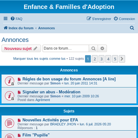
Enfance & Familles d'Adoption
FAQ
S’enregistrer
Connexion
R
Index du forum
Annonces
e
Annonces
c
Rechercher
Recherche avanc
Nouveau sujet
h
e
1
2
3
4
5
Suiva
Marquer tous les sujets comme lus
• 122 sujets
r
Annonces
c
Régles de bon usage du forum Annonces [A lire]
h
Dernier message par
Simon
«
lun. 20 juin 2011 14:31
e
Signaler un abus - Modération
r
Dernier message par
Simon
«
mer. 10 juin 2009 10:26
Posté dans
Agrément
Sujets
Nouvelles Activités pour EFA
Dernier message par
BRADLEY JHON
«
lun. 6 juil. 2026 05:20
Réponses :
1
Film "Pupille"