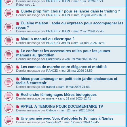
Dernier message par
BRADLEY JHON
«
mer. 1 juil. 2026 01:21
Réponses :
1
Quelle prop firm choisir pour se lancer dans le trading ?
Dernier message par
BRADLEY JHON
«
sam. 20 juin 2026 16:03
Cuisine maison : soda ou expresso pour accompagner les
repas ?
Dernier message par
BRADLEY JHON
«
mar. 2 juin 2026 22:45
Moulin manuel ou électrique ?
Dernier message par
BRADLEY JHON
«
dim. 31 mai 2026 20:50
Le confort et les accessoires utiles pour les jeunes
mamans au quotidien
Dernier message par
Parkerlock
«
ven. 29 mai 2026 02:23
Les cannes de marche entre élégance et mobilité
Dernier message par
RANCID
«
jeu. 28 mai 2026 23:59
Idées pour aménager un petit coin jardin chaleureux et
facile à entretenir
Dernier message par
trandd
«
sam. 9 mai 2026 21:53
Recherche témoignages Mères biologiques
Dernier message par
nneys
«
sam. 31 mai 2025 12:41
APPEL A TEMOINS POUR DOCUMENTAIRE TV
Dernier message par
Cafoue
«
mer. 12 mars 2025 18:04
Une journée avec Voix d'adoptés le 16 mars à Nantes
Dernier message par
Sandrita22
«
mar. 12 mars 2024 19:45