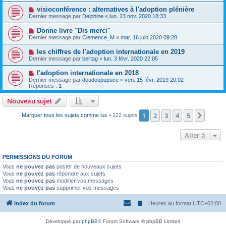
visioconférence : alternatives à l'adoption plénière
Dernier message par
Delphine
«
lun. 23 nov. 2020 18:33
Donne livre "Dis merci"
Dernier message par
Clemence_M
«
mar. 16 juin 2020 09:28
les chiffres de l'adoption internationale en 2019
Dernier message par
bertag
«
lun. 3 févr. 2020 22:05
l'adoption internationale en 2018
Dernier message par
doudoupupuce
«
ven. 15 févr. 2019 20:02
Réponses :
1
Nouveau sujet
1
2
3
4
5
Suiva
Marquer tous les sujets comme lus
• 122 sujets
Aller à
PERMISSIONS DU FORUM
Vous
ne pouvez pas
poster de nouveaux sujets
Vous
ne pouvez pas
répondre aux sujets
Vous
ne pouvez pas
modifier vos messages
Vous
ne pouvez pas
supprimer vos messages
Index du forum
Heures au format
UTC+02:00
Développé par
phpBB
® Forum Software © phpBB Limited