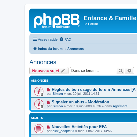
Enfance & Famille
Le Forum
Accès rapide
FAQ
Index du forum
Annonces
Annonces
Recher
Re
Nouveau sujet
ANNONCES
Régles de bon usage du forum Annonces [A l
par
Simon
»
lun. 20 juin 2011 14:31
Signaler un abus - Modération
par
Simon
»
mer. 10 juin 2009 10:26
» dans
Agrément
SUJETS
Nouvelles Activités pour EFA
par
alex_adopte37
»
mer. 1 nov. 2017 14:56