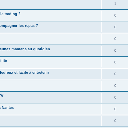
1
le trading ?
0
ompagner les repas ?
0
0
s jeunes mamans au quotidien
0
lité
0
eureux et facile à entretenir
0
0
TV
0
à Nantes
0
0