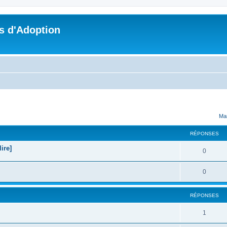
s d'Adoption
cher
cherche avancée
Mar
RÉPONSES
ire]
0
0
RÉPONSES
1