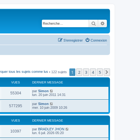
Rechercher
Recherche avancé
S’enregistrer
Connexion
1
2
3
4
5
Suivante
quer tous les sujets comme lus
• 122 sujets
VUES
DERNIER MESSAGE
par
Simon
55304
lun. 20 juin 2011 14:31
par
Simon
577295
mer. 10 juin 2009 10:26
VUES
DERNIER MESSAGE
par
BRADLEY JHON
10397
lun. 6 juil. 2026 05:20