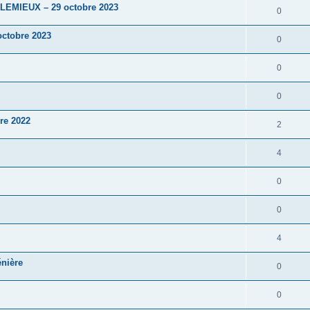
 LEMIEUX – 29 octobre 2023
0
ctobre 2023
0
0
0
re 2022
2
4
0
0
4
énière
0
0