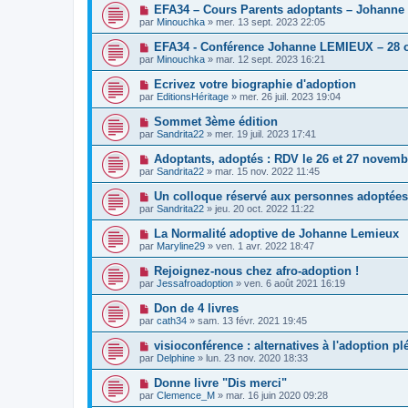
EFA34 – Cours Parents adoptants – Johanne
par
Minouchka
»
mer. 13 sept. 2023 22:05
EFA34 - Conférence Johanne LEMIEUX – 28 o
par
Minouchka
»
mar. 12 sept. 2023 16:21
Ecrivez votre biographie d'adoption
par
EditionsHéritage
»
mer. 26 juil. 2023 19:04
Sommet 3ème édition
par
Sandrita22
»
mer. 19 juil. 2023 17:41
Adoptants, adoptés : RDV le 26 et 27 novemb
par
Sandrita22
»
mar. 15 nov. 2022 11:45
Un colloque réservé aux personnes adoptées
par
Sandrita22
»
jeu. 20 oct. 2022 11:22
La Normalité adoptive de Johanne Lemieux
par
Maryline29
»
ven. 1 avr. 2022 18:47
Rejoignez-nous chez afro-adoption !
par
Jessafroadoption
»
ven. 6 août 2021 16:19
Don de 4 livres
par
cath34
»
sam. 13 févr. 2021 19:45
visioconférence : alternatives à l'adoption pl
par
Delphine
»
lun. 23 nov. 2020 18:33
Donne livre "Dis merci"
par
Clemence_M
»
mar. 16 juin 2020 09:28