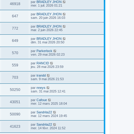
par
BRADLEY JHON
46918
mer. 1 juil. 2026 01:21
par
BRADLEY JHON
647
sam. 20 juin 2026 16:03
par
BRADLEY JHON
772
mar. 2 juin 2026 22:45
par
BRADLEY JHON
649
dim. 31 mai 2026 20:50
par
Parkerlock
570
ven. 29 mai 2026 02:23
par
RANCID
559
jeu. 28 mai 2026 23:59
par
trandd
703
sam. 9 mai 2026 21:53
par
nneys
50250
sam. 31 mai 2025 12:41
par
Cafoue
43051
mer. 12 mars 2025 18:04
par
Sandrita22
50090
mar. 12 mars 2024 19:45
par
Sandrita22
41623
mer. 14 févr. 2024 11:52