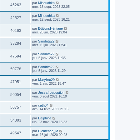
par
Minouchka
45263
mer. 13 sept. 2023 22:05
par
Minouchka
42527
mar. 12 sept. 2023 16:21
par
EditionsHéritage
40163
mer. 26 juil. 2023 19:04
par
Sandrita22
38284
mer. 19 juil. 2023 17:41
par
Sandrita22
47694
jeu. 5 janv. 2023 11:35
par
Sandrita22
50778
jeu. 5 janv. 2023 11:29
par
Maryline29
47951
ven. 1 avr. 2022 18:47
par
Jessafroadoption
50054
ven. 6 août 2021 16:19
par
cath34
50757
dim. 14 févr. 2021 21:15
par
Delphine
54803
lun. 23 nov. 2020 18:33
par
Clemence_M
49547
mar. 16 juin 2020 09:28