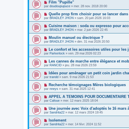
Film "Pupille"
par
doudoupupuce
»
mer. 28 nov. 2018 20:00
Quelle prop firm choisir pour se lancer dans 
par
BRADLEY JHON
»
sam. 20 juin 2026 16:03
Cuisine maison : soda ou expresso pour acc
par
BRADLEY JHON
»
mar. 2 juin 2026 22:45
Moulin manuel ou électrique ?
par
BRADLEY JHON
»
dim. 31 mai 2026 20:50
Le confort et les accessoires utiles pour le
par
Parkerlock
»
ven. 29 mai 2026 02:23
Les cannes de marche entre élégance et mobi
par
RANCID
»
jeu. 28 mai 2026 23:59
Idées pour aménager un petit coin jardin chal
par
trandd
»
sam. 9 mai 2026 21:53
Recherche témoignages Mères biologiques
par
nneys
»
sam. 31 mai 2025 12:41
APPEL A TEMOINS POUR DOCUMENTAIRE 
par
Cafoue
»
mer. 12 mars 2025 18:04
Une journée avec Voix d'adoptés le 16 mars 
par
Sandrita22
»
mar. 12 mars 2024 19:45
Isolement
par
Sandrita22
»
mer. 14 févr. 2024 11:52