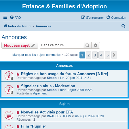
Enfance & Familles d'Adoption
FAQ
S’enregistrer
Connexion
R
Index du forum
Annonces
e
Annonces
c
Rechercher
Recherche avanc
Nouveau sujet
h
e
1
2
3
4
5
Suiva
Marquer tous les sujets comme lus
• 122 sujets
r
Annonces
c
Régles de bon usage du forum Annonces [A lire]
h
Dernier message par
Simon
«
lun. 20 juin 2011 14:31
e
Signaler un abus - Modération
r
Dernier message par
Simon
«
mer. 10 juin 2009 10:26
Posté dans
Agrément
Sujets
Nouvelles Activités pour EFA
Dernier message par
BRADLEY JHON
«
lun. 6 juil. 2026 05:20
Réponses :
1
Film "Pupille"