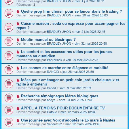
Dernier message par
BRADLEY JHON
«
mer. 1 juil. 2026 01:21
Réponses :
1
Quelle prop firm choisir pour se lancer dans le trading ?
Dernier message par
BRADLEY JHON
«
sam. 20 juin 2026 16:03
Cuisine maison : soda ou expresso pour accompagner les
repas ?
Dernier message par
BRADLEY JHON
«
mar. 2 juin 2026 22:45
Moulin manuel ou électrique ?
Dernier message par
BRADLEY JHON
«
dim. 31 mai 2026 20:50
Le confort et les accessoires utiles pour les jeunes
mamans au quotidien
Dernier message par
Parkerlock
«
ven. 29 mai 2026 02:23
Les cannes de marche entre élégance et mobilité
Dernier message par
RANCID
«
jeu. 28 mai 2026 23:59
Idées pour aménager un petit coin jardin chaleureux et
facile à entretenir
Dernier message par
trandd
«
sam. 9 mai 2026 21:53
Recherche témoignages Mères biologiques
Dernier message par
nneys
«
sam. 31 mai 2025 12:41
APPEL A TEMOINS POUR DOCUMENTAIRE TV
Dernier message par
Cafoue
«
mer. 12 mars 2025 18:04
Une journée avec Voix d'adoptés le 16 mars à Nantes
Dernier message par
Sandrita22
«
mar. 12 mars 2024 19:45