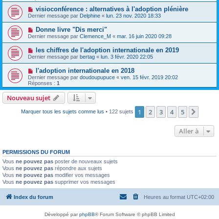
visioconférence : alternatives à l'adoption plénière
Dernier message par
Delphine
«
lun. 23 nov. 2020 18:33
Donne livre "Dis merci"
Dernier message par
Clemence_M
«
mar. 16 juin 2020 09:28
les chiffres de l'adoption internationale en 2019
Dernier message par
bertag
«
lun. 3 févr. 2020 22:05
l'adoption internationale en 2018
Dernier message par
doudoupupuce
«
ven. 15 févr. 2019 20:02
Réponses :
1
Nouveau sujet
1
2
3
4
5
Suiva
Marquer tous les sujets comme lus
• 122 sujets
Aller à
PERMISSIONS DU FORUM
Vous
ne pouvez pas
poster de nouveaux sujets
Vous
ne pouvez pas
répondre aux sujets
Vous
ne pouvez pas
modifier vos messages
Vous
ne pouvez pas
supprimer vos messages
Index du forum
Heures au format
UTC+02:00
Développé par
phpBB
® Forum Software © phpBB Limited