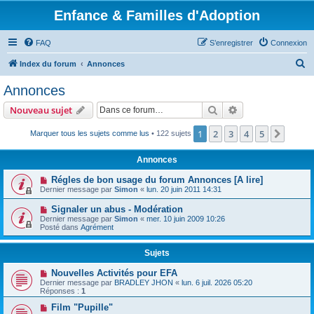
Enfance & Familles d'Adoption
FAQ
S’enregistrer
Connexion
R
Index du forum
Annonces
e
Annonces
c
Rechercher
Recherche avanc
Nouveau sujet
h
e
1
2
3
4
5
Suiva
Marquer tous les sujets comme lus
• 122 sujets
r
Annonces
c
Régles de bon usage du forum Annonces [A lire]
h
Dernier message par
Simon
«
lun. 20 juin 2011 14:31
e
Signaler un abus - Modération
r
Dernier message par
Simon
«
mer. 10 juin 2009 10:26
Posté dans
Agrément
Sujets
Nouvelles Activités pour EFA
Dernier message par
BRADLEY JHON
«
lun. 6 juil. 2026 05:20
Réponses :
1
Film "Pupille"