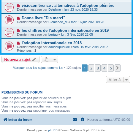
visioconférence : alternatives à l'adoption plénière
Dernier message par
Delphine
«
lun. 23 nov. 2020 18:33
Donne livre "Dis merci"
Dernier message par
Clemence_M
«
mar. 16 juin 2020 09:28
les chiffres de l'adoption internationale en 2019
Dernier message par
bertag
«
lun. 3 févr. 2020 22:05
l'adoption internationale en 2018
Dernier message par
doudoupupuce
«
ven. 15 févr. 2019 20:02
Réponses :
1
Nouveau sujet
1
2
3
4
5
Suiva
Marquer tous les sujets comme lus
• 122 sujets
Aller à
PERMISSIONS DU FORUM
Vous
ne pouvez pas
poster de nouveaux sujets
Vous
ne pouvez pas
répondre aux sujets
Vous
ne pouvez pas
modifier vos messages
Vous
ne pouvez pas
supprimer vos messages
Index du forum
Heures au format
UTC+02:00
Développé par
phpBB
® Forum Software © phpBB Limited