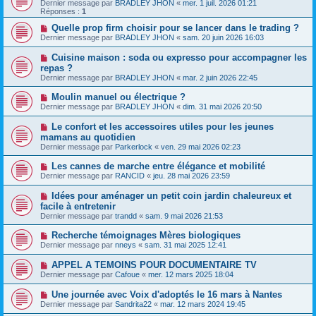
Dernier message par
BRADLEY JHON
«
mer. 1 juil. 2026 01:21
Réponses :
1
Quelle prop firm choisir pour se lancer dans le trading ?
Dernier message par
BRADLEY JHON
«
sam. 20 juin 2026 16:03
Cuisine maison : soda ou expresso pour accompagner les
repas ?
Dernier message par
BRADLEY JHON
«
mar. 2 juin 2026 22:45
Moulin manuel ou électrique ?
Dernier message par
BRADLEY JHON
«
dim. 31 mai 2026 20:50
Le confort et les accessoires utiles pour les jeunes
mamans au quotidien
Dernier message par
Parkerlock
«
ven. 29 mai 2026 02:23
Les cannes de marche entre élégance et mobilité
Dernier message par
RANCID
«
jeu. 28 mai 2026 23:59
Idées pour aménager un petit coin jardin chaleureux et
facile à entretenir
Dernier message par
trandd
«
sam. 9 mai 2026 21:53
Recherche témoignages Mères biologiques
Dernier message par
nneys
«
sam. 31 mai 2025 12:41
APPEL A TEMOINS POUR DOCUMENTAIRE TV
Dernier message par
Cafoue
«
mer. 12 mars 2025 18:04
Une journée avec Voix d'adoptés le 16 mars à Nantes
Dernier message par
Sandrita22
«
mar. 12 mars 2024 19:45