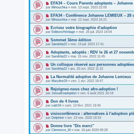
EFA34 – Cours Parents adoptants – Johanne
par
Minouchka
»
mer. 13 sept. 2023 22:05
EFA34 - Conférence Johanne LEMIEUX – 28 o
par
Minouchka
»
mar. 12 sept. 2023 16:21
Ecrivez votre biographie d'adoption
par
EditionsHéritage
»
mer. 26 juil. 2023 19:04
Sommet 3ème édition
par
Sandrita22
»
mer. 19 juil. 2023 17:41
Adoptants, adoptés : RDV le 26 et 27 novemb
par
Sandrita22
»
mar. 15 nov. 2022 11:45
Un colloque réservé aux personnes adoptées
par
Sandrita22
»
jeu. 20 oct. 2022 11:22
La Normalité adoptive de Johanne Lemieux
par
Maryline29
»
ven. 1 avr. 2022 18:47
Rejoignez-nous chez afro-adoption !
par
Jessafroadoption
»
ven. 6 août 2021 16:19
Don de 4 livres
par
cath34
»
sam. 13 févr. 2021 19:45
visioconférence : alternatives à l'adoption pl
par
Delphine
»
lun. 23 nov. 2020 18:33
Donne livre "Dis merci"
par
Clemence_M
»
mar. 16 juin 2020 09:28