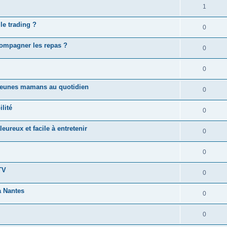
1
le trading ?
0
ompagner les repas ?
0
0
s jeunes mamans au quotidien
0
lité
0
eureux et facile à entretenir
0
0
TV
0
à Nantes
0
0