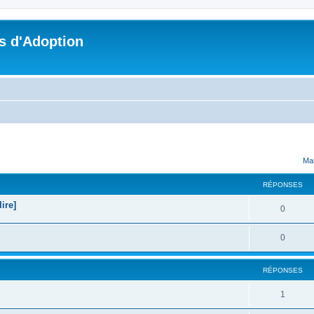
s d'Adoption
cher
cherche avancée
Mar
RÉPONSES
ire]
0
0
RÉPONSES
1