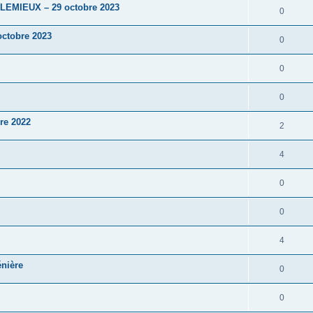
 LEMIEUX – 29 octobre 2023
0
ctobre 2023
0
0
0
re 2022
2
4
0
0
4
énière
0
0