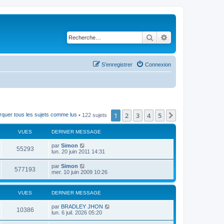
Rechercher
Recherche avancé
S’enregistrer
Connexion
1
2
3
4
5
Suivante
quer tous les sujets comme lus
• 122 sujets
VUES
DERNIER MESSAGE
par
Simon
55293
lun. 20 juin 2011 14:31
par
Simon
577193
mer. 10 juin 2009 10:26
VUES
DERNIER MESSAGE
par
BRADLEY JHON
10386
lun. 6 juil. 2026 05:20