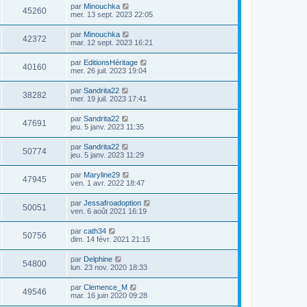
par
Minouchka
45260
mer. 13 sept. 2023 22:05
par
Minouchka
42372
mar. 12 sept. 2023 16:21
par
EditionsHéritage
40160
mer. 26 juil. 2023 19:04
par
Sandrita22
38282
mer. 19 juil. 2023 17:41
par
Sandrita22
47691
jeu. 5 janv. 2023 11:35
par
Sandrita22
50774
jeu. 5 janv. 2023 11:29
par
Maryline29
47945
ven. 1 avr. 2022 18:47
par
Jessafroadoption
50051
ven. 6 août 2021 16:19
par
cath34
50756
dim. 14 févr. 2021 21:15
par
Delphine
54800
lun. 23 nov. 2020 18:33
par
Clemence_M
49546
mar. 16 juin 2020 09:28