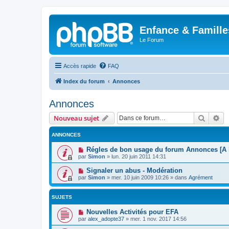
Enfance & Famille
Le Forum
Accès rapide
FAQ
Index du forum
Annonces
Annonces
Recher
Re
Nouveau sujet
ANNONCES
Régles de bon usage du forum Annonces [A l
par
Simon
»
lun. 20 juin 2011 14:31
Signaler un abus - Modération
par
Simon
»
mer. 10 juin 2009 10:26
» dans
Agrément
SUJETS
Nouvelles Activités pour EFA
par
alex_adopte37
»
mer. 1 nov. 2017 14:56