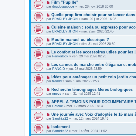
Film "Pupille"
par
doudoupupuce
»
mer. 28 nov. 2018 20:00
Quelle prop firm choisir pour se lancer dans 
par
BRADLEY JHON
»
sam. 20 juin 2026 16:03
Cuisine maison : soda ou expresso pour acc
par
BRADLEY JHON
»
mar. 2 juin 2026 22:45
Moulin manuel ou électrique ?
par
BRADLEY JHON
»
dim. 31 mai 2026 20:50
Le confort et les accessoires utiles pour le
par
Parkerlock
»
ven. 29 mai 2026 02:23
Les cannes de marche entre élégance et mobi
par
RANCID
»
jeu. 28 mai 2026 23:59
Idées pour aménager un petit coin jardin chal
par
trandd
»
sam. 9 mai 2026 21:53
Recherche témoignages Mères biologiques
par
nneys
»
sam. 31 mai 2025 12:41
APPEL A TEMOINS POUR DOCUMENTAIRE 
par
Cafoue
»
mer. 12 mars 2025 18:04
Une journée avec Voix d'adoptés le 16 mars 
par
Sandrita22
»
mar. 12 mars 2024 19:45
Isolement
par
Sandrita22
»
mer. 14 févr. 2024 11:52