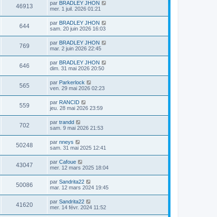
par
BRADLEY JHON
46913
mer. 1 juil. 2026 01:21
par
BRADLEY JHON
644
sam. 20 juin 2026 16:03
par
BRADLEY JHON
769
mar. 2 juin 2026 22:45
par
BRADLEY JHON
646
dim. 31 mai 2026 20:50
par
Parkerlock
565
ven. 29 mai 2026 02:23
par
RANCID
559
jeu. 28 mai 2026 23:59
par
trandd
702
sam. 9 mai 2026 21:53
par
nneys
50248
sam. 31 mai 2025 12:41
par
Cafoue
43047
mer. 12 mars 2025 18:04
par
Sandrita22
50086
mar. 12 mars 2024 19:45
par
Sandrita22
41620
mer. 14 févr. 2024 11:52