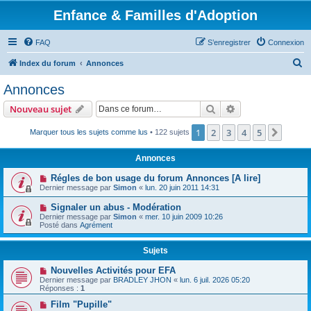
Enfance & Familles d'Adoption
FAQ
S’enregistrer
Connexion
R
Index du forum
Annonces
e
Annonces
c
Rechercher
Recherche avanc
Nouveau sujet
h
e
1
2
3
4
5
Suiva
Marquer tous les sujets comme lus
• 122 sujets
r
Annonces
c
Régles de bon usage du forum Annonces [A lire]
h
Dernier message par
Simon
«
lun. 20 juin 2011 14:31
e
Signaler un abus - Modération
r
Dernier message par
Simon
«
mer. 10 juin 2009 10:26
Posté dans
Agrément
Sujets
Nouvelles Activités pour EFA
Dernier message par
BRADLEY JHON
«
lun. 6 juil. 2026 05:20
Réponses :
1
Film "Pupille"