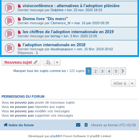
visioconférence : alternatives à l'adoption plénière
Dernier message par
Delphine
«
lun. 23 nov. 2020 18:33
Donne livre "Dis merci"
Dernier message par
Clemence_M
«
mar. 16 juin 2020 09:28
les chiffres de l'adoption internationale en 2019
Dernier message par
bertag
«
lun. 3 févr. 2020 22:05
l'adoption internationale en 2018
Dernier message par
doudoupupuce
«
ven. 15 févr. 2019 20:02
Réponses :
1
Nouveau sujet
1
2
3
4
5
Suiva
Marquer tous les sujets comme lus
• 122 sujets
Aller à
PERMISSIONS DU FORUM
Vous
ne pouvez pas
poster de nouveaux sujets
Vous
ne pouvez pas
répondre aux sujets
Vous
ne pouvez pas
modifier vos messages
Vous
ne pouvez pas
supprimer vos messages
Index du forum
Heures au format
UTC+02:00
Développé par
phpBB
® Forum Software © phpBB Limited