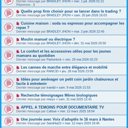
Dernier message par
BRADLEY JHON
«
mer. 1 juil. 2026 01:21
Réponses :
1
Quelle prop firm choisir pour se lancer dans le trading ?
Dernier message par
BRADLEY JHON
«
sam. 20 juin 2026 16:03
Cuisine maison : soda ou expresso pour accompagner les
repas ?
Dernier message par
BRADLEY JHON
«
mar. 2 juin 2026 22:45
Moulin manuel ou électrique ?
Dernier message par
BRADLEY JHON
«
dim. 31 mai 2026 20:50
Le confort et les accessoires utiles pour les jeunes
mamans au quotidien
Dernier message par
Parkerlock
«
ven. 29 mai 2026 02:23
Les cannes de marche entre élégance et mobilité
Dernier message par
RANCID
«
jeu. 28 mai 2026 23:59
Idées pour aménager un petit coin jardin chaleureux et
facile à entretenir
Dernier message par
trandd
«
sam. 9 mai 2026 21:53
Recherche témoignages Mères biologiques
Dernier message par
nneys
«
sam. 31 mai 2025 12:41
APPEL A TEMOINS POUR DOCUMENTAIRE TV
Dernier message par
Cafoue
«
mer. 12 mars 2025 18:04
Une journée avec Voix d'adoptés le 16 mars à Nantes
Dernier message par
Sandrita22
«
mar. 12 mars 2024 19:45