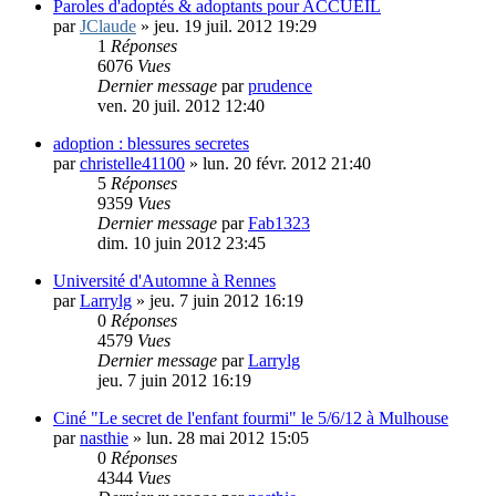
Paroles d'adoptés & adoptants pour ACCUEIL
par
JClaude
»
jeu. 19 juil. 2012 19:29
1
Réponses
6076
Vues
Dernier message
par
prudence
ven. 20 juil. 2012 12:40
adoption : blessures secretes
par
christelle41100
»
lun. 20 févr. 2012 21:40
5
Réponses
9359
Vues
Dernier message
par
Fab1323
dim. 10 juin 2012 23:45
Université d'Automne à Rennes
par
Larrylg
»
jeu. 7 juin 2012 16:19
0
Réponses
4579
Vues
Dernier message
par
Larrylg
jeu. 7 juin 2012 16:19
Ciné "Le secret de l'enfant fourmi" le 5/6/12 à Mulhouse
par
nasthie
»
lun. 28 mai 2012 15:05
0
Réponses
4344
Vues