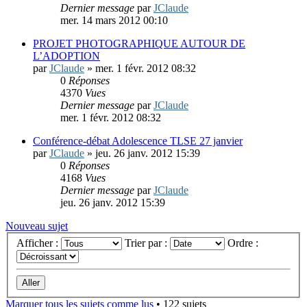
Dernier message
par
JClaude
mer. 14 mars 2012 00:10
PROJET PHOTOGRAPHIQUE AUTOUR DE
L’ADOPTION
par
JClaude
»
mer. 1 févr. 2012 08:32
0
Réponses
4370
Vues
Dernier message
par
JClaude
mer. 1 févr. 2012 08:32
Conférence-débat Adolescence TLSE 27 janvier
par
JClaude
»
jeu. 26 janv. 2012 15:39
0
Réponses
4168
Vues
Dernier message
par
JClaude
jeu. 26 janv. 2012 15:39
Nouveau sujet
Afficher :
Trier par :
Ordre :
Marquer tous les sujets comme lus
• 122 sujets