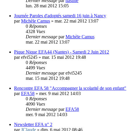
Dernier message
par
nasthie
lun. 28 mai 2012 15:05
Journée Paroles d'adoptés samedi 16 juin à Nancy
par
Michèle Camus
»
mar. 22 mai 2012 13:07
0
Réponses
4328
Vues
Dernier message
par
Michèle Camus
mar. 22 mai 2012 13:07
Pique Nique EFA44 (Nantes) - Samedi 2 Juin 2012
par
efvi5245
»
mar. 15 mai 2012 19:48
0
Réponses
4499
Vues
Dernier message
par
efvi5245
mar. 15 mai 2012 19:48
Rencontre EFA 58 "Accompagner la scolarité de son enfant"
par
EFA58
»
mer. 9 mai 2012 14:03
0
Réponses
4090
Vues
Dernier message
par
EFA58
mer. 9 mai 2012 14:03
Newsletter EFA n° 2
par
JClaude
»
dim. 6 mai 2012 08:46