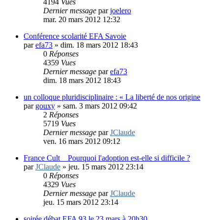
4194
Vues
Dernier message
par
joelero
mar. 20 mars 2012 12:32
Conférence scolarité EFA Savoie
par
efa73
»
dim. 18 mars 2012 18:43
0
Réponses
4359
Vues
Dernier message
par
efa73
dim. 18 mars 2012 18:43
un colloque pluridisciplinaire : « La liberté de nos origine
par
gouxy
»
sam. 3 mars 2012 09:42
2
Réponses
5719
Vues
Dernier message
par
JClaude
ven. 16 mars 2012 09:12
France Cult _ Pourquoi l'adoption est-elle si difficile ?
par
JClaude
»
jeu. 15 mars 2012 23:14
0
Réponses
4329
Vues
Dernier message
par
JClaude
jeu. 15 mars 2012 23:14
soirée débat EFA 93 le 23 mars à 20h30