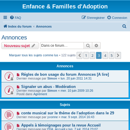
Enfance & Familles d'Adoption
FAQ
S’enregistrer
Connexion
R
Index du forum
Annonces
e
Annonces
c
Rechercher
Recherche avanc
Nouveau sujet
h
e
1
2
3
4
5
Précédente
Suiv
Marquer tous les sujets comme lus
• 122 sujets
r
Annonces
c
Régles de bon usage du forum Annonces [A lire]
h
Dernier message par
Simon
«
lun. 20 juin 2011 14:31
e
Signaler un abus - Modération
r
Dernier message par
Simon
«
mer. 10 juin 2009 10:26
Posté dans
Agrément
Sujets
conte musical sur le théme de l'adoption dans le 29
Dernier message par
yvonne
«
mar. 9 sept. 2014 16:43
Appels à témoignages pour la revue Accueil
Dernier message par
EFA_Accueil
«
lun. 7 juil. 2014 23:07