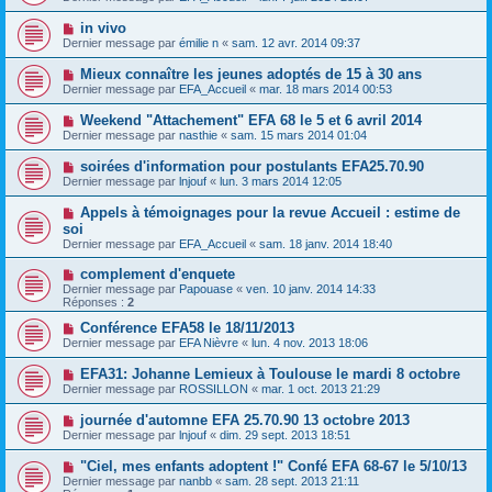
in vivo
Dernier message par
émilie n
«
sam. 12 avr. 2014 09:37
Mieux connaître les jeunes adoptés de 15 à 30 ans
Dernier message par
EFA_Accueil
«
mar. 18 mars 2014 00:53
Weekend "Attachement" EFA 68 le 5 et 6 avril 2014
Dernier message par
nasthie
«
sam. 15 mars 2014 01:04
soirées d'information pour postulants EFA25.70.90
Dernier message par
lnjouf
«
lun. 3 mars 2014 12:05
Appels à témoignages pour la revue Accueil : estime de
soi
Dernier message par
EFA_Accueil
«
sam. 18 janv. 2014 18:40
complement d'enquete
Dernier message par
Papouase
«
ven. 10 janv. 2014 14:33
Réponses :
2
Conférence EFA58 le 18/11/2013
Dernier message par
EFA Nièvre
«
lun. 4 nov. 2013 18:06
EFA31: Johanne Lemieux à Toulouse le mardi 8 octobre
Dernier message par
ROSSILLON
«
mar. 1 oct. 2013 21:29
journée d'automne EFA 25.70.90 13 octobre 2013
Dernier message par
lnjouf
«
dim. 29 sept. 2013 18:51
"Ciel, mes enfants adoptent !" Confé EFA 68-67 le 5/10/13
Dernier message par
nanbb
«
sam. 28 sept. 2013 21:11