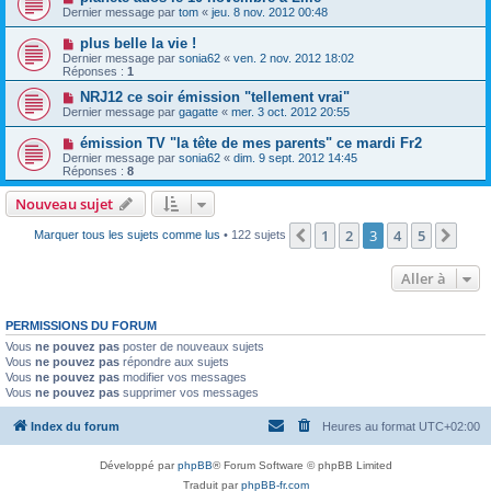
Dernier message par
tom
«
jeu. 8 nov. 2012 00:48
plus belle la vie !
Dernier message par
sonia62
«
ven. 2 nov. 2012 18:02
Réponses :
1
NRJ12 ce soir émission "tellement vrai"
Dernier message par
gagatte
«
mer. 3 oct. 2012 20:55
émission TV "la tête de mes parents" ce mardi Fr2
Dernier message par
sonia62
«
dim. 9 sept. 2012 14:45
Réponses :
8
Nouveau sujet
1
2
3
4
5
Précédente
Suiv
Marquer tous les sujets comme lus
• 122 sujets
Aller à
PERMISSIONS DU FORUM
Vous
ne pouvez pas
poster de nouveaux sujets
Vous
ne pouvez pas
répondre aux sujets
Vous
ne pouvez pas
modifier vos messages
Vous
ne pouvez pas
supprimer vos messages
Index du forum
Heures au format
UTC+02:00
Développé par
phpBB
® Forum Software © phpBB Limited
Traduit par
phpBB-fr.com