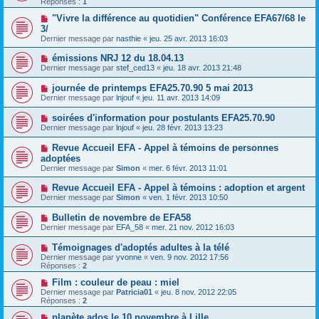
Réponses :
1
"Vivre la différence au quotidien" Conférence EFA67/68 le
3/
Dernier message par
nasthie
«
jeu. 25 avr. 2013 16:03
émissions NRJ 12 du 18.04.13
Dernier message par
stef_ced13
«
jeu. 18 avr. 2013 21:48
journée de printemps EFA25.70.90 5 mai 2013
Dernier message par
lnjouf
«
jeu. 11 avr. 2013 14:09
soirées d'information pour postulants EFA25.70.90
Dernier message par
lnjouf
«
jeu. 28 févr. 2013 13:23
Revue Accueil EFA - Appel à témoins de personnes
adoptées
Dernier message par
Simon
«
mer. 6 févr. 2013 11:01
Revue Accueil EFA - Appel à témoins : adoption et argent
Dernier message par
Simon
«
ven. 1 févr. 2013 10:50
Bulletin de novembre de EFA58
Dernier message par
EFA_58
«
mer. 21 nov. 2012 16:03
Témoignages d'adoptés adultes à la télé
Dernier message par
yvonne
«
ven. 9 nov. 2012 17:56
Réponses :
2
Film : couleur de peau : miel
Dernier message par
Patricia01
«
jeu. 8 nov. 2012 22:05
Réponses :
2
planète ados le 10 novembre à Lille