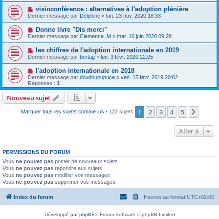
visioconférence : alternatives à l'adoption plénière
Dernier message par
Delphine
«
lun. 23 nov. 2020 18:33
Donne livre "Dis merci"
Dernier message par
Clemence_M
«
mar. 16 juin 2020 09:28
les chiffres de l'adoption internationale en 2019
Dernier message par
bertag
«
lun. 3 févr. 2020 22:05
l'adoption internationale en 2018
Dernier message par
doudoupupuce
«
ven. 15 févr. 2019 20:02
Réponses :
1
Nouveau sujet
1
2
3
4
5
Suiva
Marquer tous les sujets comme lus
• 122 sujets
Aller à
PERMISSIONS DU FORUM
Vous
ne pouvez pas
poster de nouveaux sujets
Vous
ne pouvez pas
répondre aux sujets
Vous
ne pouvez pas
modifier vos messages
Vous
ne pouvez pas
supprimer vos messages
Index du forum
Heures au format
UTC+02:00
Développé par
phpBB
® Forum Software © phpBB Limited