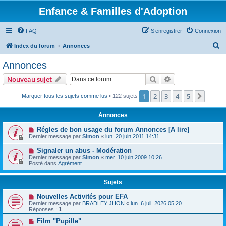
Enfance & Familles d'Adoption
FAQ
S’enregistrer
Connexion
R
Index du forum
Annonces
e
Annonces
c
Rechercher
Recherche avanc
Nouveau sujet
h
e
1
2
3
4
5
Suiva
Marquer tous les sujets comme lus
• 122 sujets
r
Annonces
c
Régles de bon usage du forum Annonces [A lire]
h
Dernier message par
Simon
«
lun. 20 juin 2011 14:31
e
Signaler un abus - Modération
r
Dernier message par
Simon
«
mer. 10 juin 2009 10:26
Posté dans
Agrément
Sujets
Nouvelles Activités pour EFA
Dernier message par
BRADLEY JHON
«
lun. 6 juil. 2026 05:20
Réponses :
1
Film "Pupille"