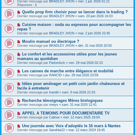
Dernier message par
BRADLEY JHON
«
mer. 1 juil. 2026 01:21
Réponses :
1
Quelle prop firm choisir pour se lancer dans le trading ?
Dernier message par
BRADLEY JHON
«
sam. 20 juin 2026 16:03
Cuisine maison : soda ou expresso pour accompagner les
repas ?
Dernier message par
BRADLEY JHON
«
mar. 2 juin 2026 22:45
Moulin manuel ou électrique ?
Dernier message par
BRADLEY JHON
«
dim. 31 mai 2026 20:50
Le confort et les accessoires utiles pour les jeunes
mamans au quotidien
Dernier message par
Parkerlock
«
ven. 29 mai 2026 02:23
Les cannes de marche entre élégance et mobilité
Dernier message par
RANCID
«
jeu. 28 mai 2026 23:59
Idées pour aménager un petit coin jardin chaleureux et
facile à entretenir
Dernier message par
trandd
«
sam. 9 mai 2026 21:53
Recherche témoignages Mères biologiques
Dernier message par
nneys
«
sam. 31 mai 2025 12:41
APPEL A TEMOINS POUR DOCUMENTAIRE TV
Dernier message par
Cafoue
«
mer. 12 mars 2025 18:04
Une journée avec Voix d'adoptés le 16 mars à Nantes
Dernier message par
Sandrita22
«
mar. 12 mars 2024 19:45