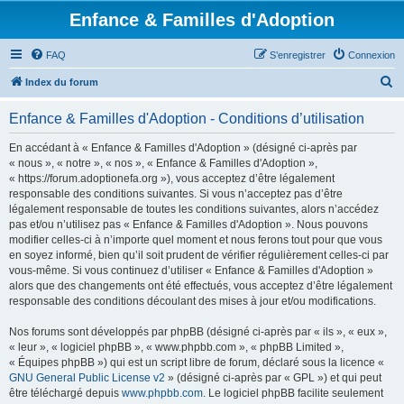
Enfance & Familles d'Adoption
FAQ
S’enregistrer
Connexion
R
Index du forum
e
Enfance & Familles d'Adoption - Conditions d’utilisation
c
h
En accédant à « Enfance & Familles d'Adoption » (désigné ci-après par
« nous », « notre », « nos », « Enfance & Familles d'Adoption »,
e
« https://forum.adoptionefa.org »), vous acceptez d’être légalement
r
responsable des conditions suivantes. Si vous n’acceptez pas d’être
légalement responsable de toutes les conditions suivantes, alors n’accédez
c
pas et/ou n’utilisez pas « Enfance & Familles d'Adoption ». Nous pouvons
h
modifier celles-ci à n’importe quel moment et nous ferons tout pour que vous
en soyez informé, bien qu’il soit prudent de vérifier régulièrement celles-ci par
e
vous-même. Si vous continuez d’utiliser « Enfance & Familles d'Adoption »
r
alors que des changements ont été effectués, vous acceptez d’être légalement
responsable des conditions découlant des mises à jour et/ou modifications.
Nos forums sont développés par phpBB (désigné ci-après par « ils », « eux »,
« leur », « logiciel phpBB », « www.phpbb.com », « phpBB Limited »,
« Équipes phpBB ») qui est un script libre de forum, déclaré sous la licence «
GNU General Public License v2
» (désigné ci-après par « GPL ») et qui peut
être téléchargé depuis
www.phpbb.com
. Le logiciel phpBB facilite seulement