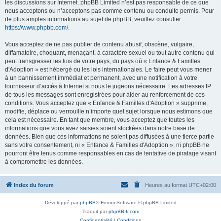
les discussions sur Internet. phpBB Limited n’est pas responsable de ce que
nous acceptons ou n’acceptons pas comme contenu ou conduite permis. Pour
de plus amples informations au sujet de phpBB, veuillez consulter :
https://www.phpbb.com/
.
Vous acceptez de ne pas publier de contenu abusif, obscène, vulgaire,
diffamatoire, choquant, menaçant, à caractère sexuel ou tout autre contenu qui
peut transgresser les lois de votre pays, du pays où « Enfance & Familles
d'Adoption » est hébergé ou les lois internationales. Le faire peut vous mener
à un bannissement immédiat et permanent, avec une notification à votre
fournisseur d’accès à Internet si nous le jugeons nécessaire. Les adresses IP
de tous les messages sont enregistrées pour aider au renforcement de ces
conditions. Vous acceptez que « Enfance & Familles d'Adoption » supprime,
modifie, déplace ou verrouille n’importe quel sujet lorsque nous estimons que
cela est nécessaire. En tant que membre, vous acceptez que toutes les
informations que vous avez saisies soient stockées dans notre base de
données. Bien que ces informations ne soient pas diffusées à une tierce partie
sans votre consentement, ni « Enfance & Familles d'Adoption », ni phpBB ne
pourront être tenus comme responsables en cas de tentative de piratage visant
à compromettre les données.
Index du forum
Heures au format
UTC+02:00
Développé par
phpBB
® Forum Software © phpBB Limited
Traduit par
phpBB-fr.com
Confidentialité
|
Conditions