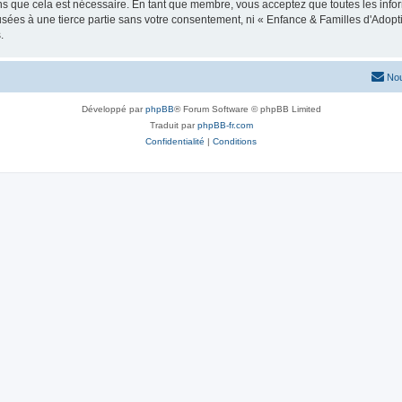
ns que cela est nécessaire. En tant que membre, vous acceptez que toutes les info
usées à une tierce partie sans votre consentement, ni « Enfance & Familles d'Ado
.
Nou
Développé par
phpBB
® Forum Software © phpBB Limited
Traduit par
phpBB-fr.com
Confidentialité
|
Conditions