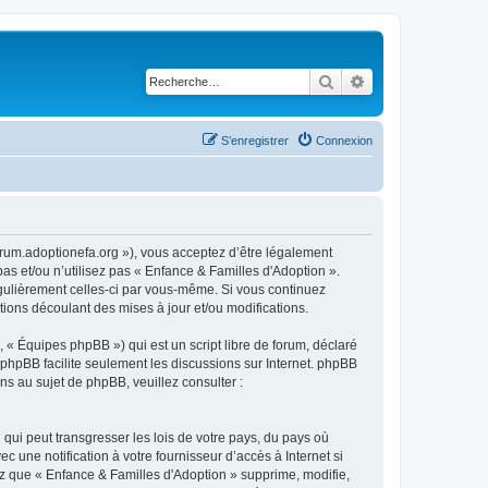
Rechercher
Recherche avancé
S’enregistrer
Connexion
forum.adoptionefa.org »), vous acceptez d’être légalement
as et/ou n’utilisez pas « Enfance & Familles d'Adoption ».
égulièrement celles-ci par vous-même. Si vous continuez
ions découlant des mises à jour et/ou modifications.
 « Équipes phpBB ») qui est un script libre de forum, déclaré
l phpBB facilite seulement les discussions sur Internet. phpBB
 au sujet de phpBB, veuillez consulter :
qui peut transgresser les lois de votre pays, du pays où
 une notification à votre fournisseur d’accès à Internet si
z que « Enfance & Familles d'Adoption » supprime, modifie,