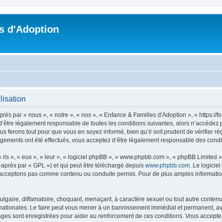
s d'Adoption
lisation
ès par « nous », « notre », « nos », « Enfance & Familles d'Adoption », « https://
’être légalement responsable de toutes les conditions suivantes, alors n’accédez p
s ferons tout pour que vous en soyez informé, bien qu’il soit prudent de vérifier r
ngements ont été effectués, vous acceptez d’être légalement responsable des condit
ls », « eux », « leur », « logiciel phpBB », « www.phpbb.com », « phpBB Limited »,
-après par « GPL ») et qui peut être téléchargé depuis
www.phpbb.com
. Le logicie
acceptons pas comme contenu ou conduite permis. Pour de plus amples informations
lgaire, diffamatoire, choquant, menaçant, à caractère sexuel ou tout autre contenu 
nationales. Le faire peut vous mener à un bannissement immédiat et permanent, avec
ges sont enregistrées pour aider au renforcement de ces conditions. Vous accepte