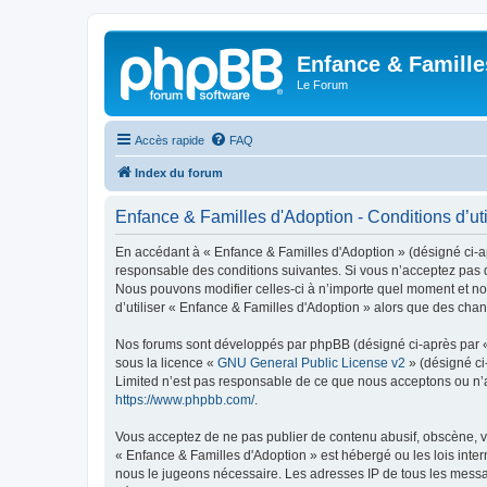
Enfance & Famille
Le Forum
Accès rapide
FAQ
Index du forum
Enfance & Familles d'Adoption - Conditions d’uti
En accédant à « Enfance & Familles d'Adoption » (désigné ci-apr
responsable des conditions suivantes. Si vous n’acceptez pas d
Nous pouvons modifier celles-ci à n’importe quel moment et nou
d’utiliser « Enfance & Familles d'Adoption » alors que des cha
Nos forums sont développés par phpBB (désigné ci-après par « i
sous la licence «
GNU General Public License v2
» (désigné ci
Limited n’est pas responsable de ce que nous acceptons ou n’
https://www.phpbb.com/
.
Vous acceptez de ne pas publier de contenu abusif, obscène, vu
« Enfance & Familles d'Adoption » est hébergé ou les lois inter
nous le jugeons nécessaire. Les adresses IP de tous les messa