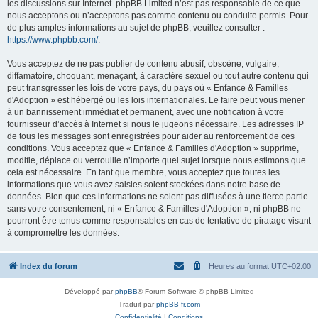
les discussions sur Internet. phpBB Limited n’est pas responsable de ce que
nous acceptons ou n’acceptons pas comme contenu ou conduite permis. Pour
de plus amples informations au sujet de phpBB, veuillez consulter :
https://www.phpbb.com/
.
Vous acceptez de ne pas publier de contenu abusif, obscène, vulgaire,
diffamatoire, choquant, menaçant, à caractère sexuel ou tout autre contenu qui
peut transgresser les lois de votre pays, du pays où « Enfance & Familles
d'Adoption » est hébergé ou les lois internationales. Le faire peut vous mener
à un bannissement immédiat et permanent, avec une notification à votre
fournisseur d’accès à Internet si nous le jugeons nécessaire. Les adresses IP
de tous les messages sont enregistrées pour aider au renforcement de ces
conditions. Vous acceptez que « Enfance & Familles d'Adoption » supprime,
modifie, déplace ou verrouille n’importe quel sujet lorsque nous estimons que
cela est nécessaire. En tant que membre, vous acceptez que toutes les
informations que vous avez saisies soient stockées dans notre base de
données. Bien que ces informations ne soient pas diffusées à une tierce partie
sans votre consentement, ni « Enfance & Familles d'Adoption », ni phpBB ne
pourront être tenus comme responsables en cas de tentative de piratage visant
à compromettre les données.
Index du forum
Heures au format
UTC+02:00
Développé par
phpBB
® Forum Software © phpBB Limited
Traduit par
phpBB-fr.com
Confidentialité
|
Conditions