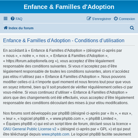
Enfance & Familles d'Adoption
FAQ
S’enregistrer
Connexion
R
Index du forum
e
Enfance & Familles d'Adoption - Conditions d’utilisation
c
h
En accédant à « Enfance & Familles d'Adoption » (désigné ci-après par
« nous », « notre », « nos », « Enfance & Familles d'Adoption »,
e
« https://forum.adoptionefa.org »), vous acceptez d’être légalement
r
responsable des conditions suivantes. Si vous n’acceptez pas d’être
légalement responsable de toutes les conditions suivantes, alors n’accédez
c
pas et/ou n’utilisez pas « Enfance & Familles d'Adoption ». Nous pouvons
h
modifier celles-ci à n’importe quel moment et nous ferons tout pour que vous
en soyez informé, bien qu’il soit prudent de vérifier régulièrement celles-ci par
e
vous-même. Si vous continuez d’utiliser « Enfance & Familles d'Adoption »
r
alors que des changements ont été effectués, vous acceptez d’être légalement
responsable des conditions découlant des mises à jour et/ou modifications.
Nos forums sont développés par phpBB (désigné ci-après par « ils », « eux »,
« leur », « logiciel phpBB », « www.phpbb.com », « phpBB Limited »,
« Équipes phpBB ») qui est un script libre de forum, déclaré sous la licence «
GNU General Public License v2
» (désigné ci-après par « GPL ») et qui peut
être téléchargé depuis
www.phpbb.com
. Le logiciel phpBB facilite seulement