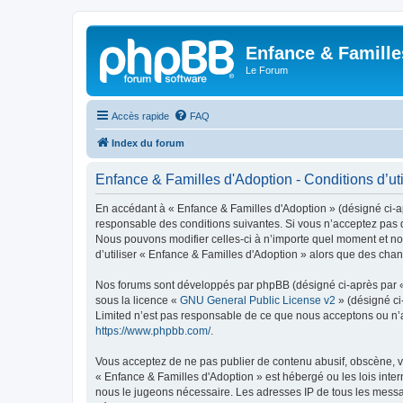
Enfance & Famille
Le Forum
Accès rapide
FAQ
Index du forum
Enfance & Familles d'Adoption - Conditions d’uti
En accédant à « Enfance & Familles d'Adoption » (désigné ci-apr
responsable des conditions suivantes. Si vous n’acceptez pas d
Nous pouvons modifier celles-ci à n’importe quel moment et nou
d’utiliser « Enfance & Familles d'Adoption » alors que des cha
Nos forums sont développés par phpBB (désigné ci-après par « i
sous la licence «
GNU General Public License v2
» (désigné ci
Limited n’est pas responsable de ce que nous acceptons ou n’
https://www.phpbb.com/
.
Vous acceptez de ne pas publier de contenu abusif, obscène, vu
« Enfance & Familles d'Adoption » est hébergé ou les lois inter
nous le jugeons nécessaire. Les adresses IP de tous les messa