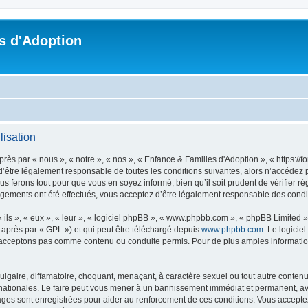
s d'Adoption
lisation
ès par « nous », « notre », « nos », « Enfance & Familles d'Adoption », « https://
’être légalement responsable de toutes les conditions suivantes, alors n’accédez p
s ferons tout pour que vous en soyez informé, bien qu’il soit prudent de vérifier r
ngements ont été effectués, vous acceptez d’être légalement responsable des condit
ls », « eux », « leur », « logiciel phpBB », « www.phpbb.com », « phpBB Limited »,
-après par « GPL ») et qui peut être téléchargé depuis
www.phpbb.com
. Le logicie
acceptons pas comme contenu ou conduite permis. Pour de plus amples informations
lgaire, diffamatoire, choquant, menaçant, à caractère sexuel ou tout autre contenu 
nationales. Le faire peut vous mener à un bannissement immédiat et permanent, avec
ges sont enregistrées pour aider au renforcement de ces conditions. Vous accepte