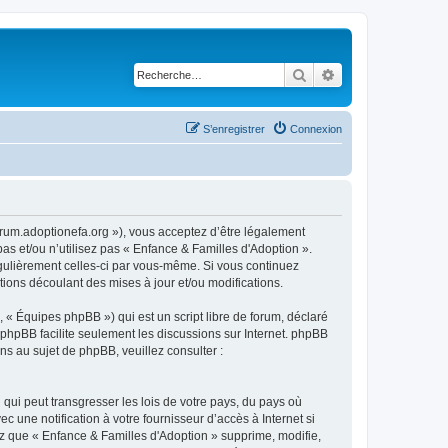
Rechercher
Recherche avancé
S’enregistrer
Connexion
forum.adoptionefa.org »), vous acceptez d’être légalement
as et/ou n’utilisez pas « Enfance & Familles d'Adoption ».
égulièrement celles-ci par vous-même. Si vous continuez
ions découlant des mises à jour et/ou modifications.
 « Équipes phpBB ») qui est un script libre de forum, déclaré
l phpBB facilite seulement les discussions sur Internet. phpBB
 au sujet de phpBB, veuillez consulter :
qui peut transgresser les lois de votre pays, du pays où
 une notification à votre fournisseur d’accès à Internet si
z que « Enfance & Familles d'Adoption » supprime, modifie,