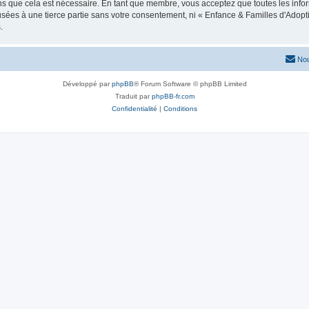
ns que cela est nécessaire. En tant que membre, vous acceptez que toutes les info
usées à une tierce partie sans votre consentement, ni « Enfance & Familles d'Ado
.
Nou
Développé par
phpBB
® Forum Software © phpBB Limited
Traduit par
phpBB-fr.com
Confidentialité
|
Conditions