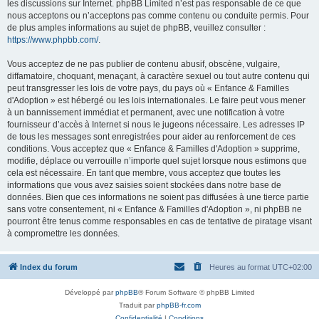
les discussions sur Internet. phpBB Limited n’est pas responsable de ce que
nous acceptons ou n’acceptons pas comme contenu ou conduite permis. Pour
de plus amples informations au sujet de phpBB, veuillez consulter :
https://www.phpbb.com/
.
Vous acceptez de ne pas publier de contenu abusif, obscène, vulgaire,
diffamatoire, choquant, menaçant, à caractère sexuel ou tout autre contenu qui
peut transgresser les lois de votre pays, du pays où « Enfance & Familles
d'Adoption » est hébergé ou les lois internationales. Le faire peut vous mener
à un bannissement immédiat et permanent, avec une notification à votre
fournisseur d’accès à Internet si nous le jugeons nécessaire. Les adresses IP
de tous les messages sont enregistrées pour aider au renforcement de ces
conditions. Vous acceptez que « Enfance & Familles d'Adoption » supprime,
modifie, déplace ou verrouille n’importe quel sujet lorsque nous estimons que
cela est nécessaire. En tant que membre, vous acceptez que toutes les
informations que vous avez saisies soient stockées dans notre base de
données. Bien que ces informations ne soient pas diffusées à une tierce partie
sans votre consentement, ni « Enfance & Familles d'Adoption », ni phpBB ne
pourront être tenus comme responsables en cas de tentative de piratage visant
à compromettre les données.
Index du forum
Heures au format
UTC+02:00
Développé par
phpBB
® Forum Software © phpBB Limited
Traduit par
phpBB-fr.com
Confidentialité
|
Conditions