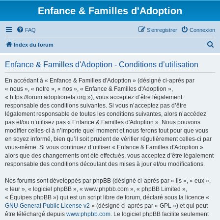
Enfance & Familles d'Adoption
FAQ
S’enregistrer
Connexion
R
Index du forum
e
Enfance & Familles d'Adoption - Conditions d’utilisation
c
h
En accédant à « Enfance & Familles d'Adoption » (désigné ci-après par
« nous », « notre », « nos », « Enfance & Familles d'Adoption »,
e
« https://forum.adoptionefa.org »), vous acceptez d’être légalement
r
responsable des conditions suivantes. Si vous n’acceptez pas d’être
légalement responsable de toutes les conditions suivantes, alors n’accédez
c
pas et/ou n’utilisez pas « Enfance & Familles d'Adoption ». Nous pouvons
h
modifier celles-ci à n’importe quel moment et nous ferons tout pour que vous
en soyez informé, bien qu’il soit prudent de vérifier régulièrement celles-ci par
e
vous-même. Si vous continuez d’utiliser « Enfance & Familles d'Adoption »
r
alors que des changements ont été effectués, vous acceptez d’être légalement
responsable des conditions découlant des mises à jour et/ou modifications.
Nos forums sont développés par phpBB (désigné ci-après par « ils », « eux »,
« leur », « logiciel phpBB », « www.phpbb.com », « phpBB Limited »,
« Équipes phpBB ») qui est un script libre de forum, déclaré sous la licence «
GNU General Public License v2
» (désigné ci-après par « GPL ») et qui peut
être téléchargé depuis
www.phpbb.com
. Le logiciel phpBB facilite seulement