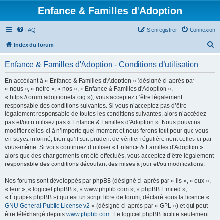
Enfance & Familles d'Adoption
FAQ
S’enregistrer
Connexion
R
Index du forum
e
Enfance & Familles d'Adoption - Conditions d’utilisation
c
h
En accédant à « Enfance & Familles d'Adoption » (désigné ci-après par
« nous », « notre », « nos », « Enfance & Familles d'Adoption »,
e
« https://forum.adoptionefa.org »), vous acceptez d’être légalement
r
responsable des conditions suivantes. Si vous n’acceptez pas d’être
légalement responsable de toutes les conditions suivantes, alors n’accédez
c
pas et/ou n’utilisez pas « Enfance & Familles d'Adoption ». Nous pouvons
h
modifier celles-ci à n’importe quel moment et nous ferons tout pour que vous
en soyez informé, bien qu’il soit prudent de vérifier régulièrement celles-ci par
e
vous-même. Si vous continuez d’utiliser « Enfance & Familles d'Adoption »
r
alors que des changements ont été effectués, vous acceptez d’être légalement
responsable des conditions découlant des mises à jour et/ou modifications.
Nos forums sont développés par phpBB (désigné ci-après par « ils », « eux »,
« leur », « logiciel phpBB », « www.phpbb.com », « phpBB Limited »,
« Équipes phpBB ») qui est un script libre de forum, déclaré sous la licence «
GNU General Public License v2
» (désigné ci-après par « GPL ») et qui peut
être téléchargé depuis
www.phpbb.com
. Le logiciel phpBB facilite seulement