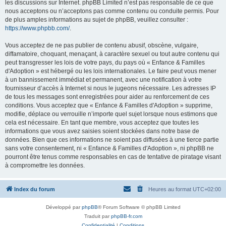
les discussions sur Internet. phpBB Limited n’est pas responsable de ce que
nous acceptons ou n’acceptons pas comme contenu ou conduite permis. Pour
de plus amples informations au sujet de phpBB, veuillez consulter :
https://www.phpbb.com/
.
Vous acceptez de ne pas publier de contenu abusif, obscène, vulgaire,
diffamatoire, choquant, menaçant, à caractère sexuel ou tout autre contenu qui
peut transgresser les lois de votre pays, du pays où « Enfance & Familles
d'Adoption » est hébergé ou les lois internationales. Le faire peut vous mener
à un bannissement immédiat et permanent, avec une notification à votre
fournisseur d’accès à Internet si nous le jugeons nécessaire. Les adresses IP
de tous les messages sont enregistrées pour aider au renforcement de ces
conditions. Vous acceptez que « Enfance & Familles d'Adoption » supprime,
modifie, déplace ou verrouille n’importe quel sujet lorsque nous estimons que
cela est nécessaire. En tant que membre, vous acceptez que toutes les
informations que vous avez saisies soient stockées dans notre base de
données. Bien que ces informations ne soient pas diffusées à une tierce partie
sans votre consentement, ni « Enfance & Familles d'Adoption », ni phpBB ne
pourront être tenus comme responsables en cas de tentative de piratage visant
à compromettre les données.
Index du forum
Heures au format
UTC+02:00
Développé par
phpBB
® Forum Software © phpBB Limited
Traduit par
phpBB-fr.com
Confidentialité
|
Conditions