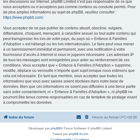
les discussions sur Internet. phpBB Limited n’est pas responsable de ce que
nous acceptons ou n’acceptons pas comme contenu ou conduite permis. Pour
de plus amples informations au sujet de phpBB, veuillez consulter :
https://www.phpbb.com/
.
Vous acceptez de ne pas publier de contenu abusif, obscène, vulgaire,
diffamatoire, choquant, menaçant, à caractère sexuel ou tout autre contenu qui
peut transgresser les lois de votre pays, du pays où « Enfance & Familles
d'Adoption » est hébergé ou les lois internationales. Le faire peut vous mener
à un bannissement immédiat et permanent, avec une notification à votre
fournisseur d’accès à Internet si nous le jugeons nécessaire. Les adresses IP
de tous les messages sont enregistrées pour aider au renforcement de ces
conditions. Vous acceptez que « Enfance & Familles d'Adoption » supprime,
modifie, déplace ou verrouille n’importe quel sujet lorsque nous estimons que
cela est nécessaire. En tant que membre, vous acceptez que toutes les
informations que vous avez saisies soient stockées dans notre base de
données. Bien que ces informations ne soient pas diffusées à une tierce partie
sans votre consentement, ni « Enfance & Familles d'Adoption », ni phpBB ne
pourront être tenus comme responsables en cas de tentative de piratage visant
à compromettre les données.
Index du forum
Heures au format
UTC+02:00
Développé par
phpBB
® Forum Software © phpBB Limited
Traduit par
phpBB-fr.com
Confidentialité
|
Conditions