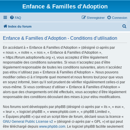
Enfance & Familles d'Adoption
FAQ
S’enregistrer
Connexion
R
Index du forum
e
Enfance & Familles d'Adoption - Conditions d’utilisation
c
h
En accédant à « Enfance & Familles d'Adoption » (désigné ci-après par
« nous », « notre », « nos », « Enfance & Familles d'Adoption »,
e
« https://forum.adoptionefa.org »), vous acceptez d’être légalement
r
responsable des conditions suivantes. Si vous n’acceptez pas d’être
légalement responsable de toutes les conditions suivantes, alors n’accédez
c
pas et/ou n’utilisez pas « Enfance & Familles d'Adoption ». Nous pouvons
h
modifier celles-ci à n’importe quel moment et nous ferons tout pour que vous
en soyez informé, bien qu’il soit prudent de vérifier régulièrement celles-ci par
e
vous-même. Si vous continuez d’utiliser « Enfance & Familles d'Adoption »
r
alors que des changements ont été effectués, vous acceptez d’être légalement
responsable des conditions découlant des mises à jour et/ou modifications.
Nos forums sont développés par phpBB (désigné ci-après par « ils », « eux »,
« leur », « logiciel phpBB », « www.phpbb.com », « phpBB Limited »,
« Équipes phpBB ») qui est un script libre de forum, déclaré sous la licence «
GNU General Public License v2
» (désigné ci-après par « GPL ») et qui peut
être téléchargé depuis
www.phpbb.com
. Le logiciel phpBB facilite seulement