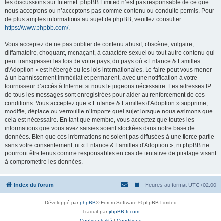
les discussions sur Internet. phpBB Limited n’est pas responsable de ce que
nous acceptons ou n’acceptons pas comme contenu ou conduite permis. Pour
de plus amples informations au sujet de phpBB, veuillez consulter :
https://www.phpbb.com/
.
Vous acceptez de ne pas publier de contenu abusif, obscène, vulgaire,
diffamatoire, choquant, menaçant, à caractère sexuel ou tout autre contenu qui
peut transgresser les lois de votre pays, du pays où « Enfance & Familles
d'Adoption » est hébergé ou les lois internationales. Le faire peut vous mener
à un bannissement immédiat et permanent, avec une notification à votre
fournisseur d’accès à Internet si nous le jugeons nécessaire. Les adresses IP
de tous les messages sont enregistrées pour aider au renforcement de ces
conditions. Vous acceptez que « Enfance & Familles d'Adoption » supprime,
modifie, déplace ou verrouille n’importe quel sujet lorsque nous estimons que
cela est nécessaire. En tant que membre, vous acceptez que toutes les
informations que vous avez saisies soient stockées dans notre base de
données. Bien que ces informations ne soient pas diffusées à une tierce partie
sans votre consentement, ni « Enfance & Familles d'Adoption », ni phpBB ne
pourront être tenus comme responsables en cas de tentative de piratage visant
à compromettre les données.
Index du forum
Heures au format
UTC+02:00
Développé par
phpBB
® Forum Software © phpBB Limited
Traduit par
phpBB-fr.com
Confidentialité
|
Conditions