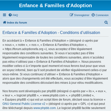
Enfance & Familles d'Adoption
FAQ
S’enregistrer
Connexion
R
Index du forum
e
Enfance & Familles d'Adoption - Conditions d’utilisation
c
h
En accédant à « Enfance & Familles d'Adoption » (désigné ci-après par
« nous », « notre », « nos », « Enfance & Familles d'Adoption »,
e
« https://forum.adoptionefa.org »), vous acceptez d’être légalement
r
responsable des conditions suivantes. Si vous n’acceptez pas d’être
légalement responsable de toutes les conditions suivantes, alors n’accédez
c
pas et/ou n’utilisez pas « Enfance & Familles d'Adoption ». Nous pouvons
h
modifier celles-ci à n’importe quel moment et nous ferons tout pour que vous
en soyez informé, bien qu’il soit prudent de vérifier régulièrement celles-ci par
e
vous-même. Si vous continuez d’utiliser « Enfance & Familles d'Adoption »
r
alors que des changements ont été effectués, vous acceptez d’être légalement
responsable des conditions découlant des mises à jour et/ou modifications.
Nos forums sont développés par phpBB (désigné ci-après par « ils », « eux »,
« leur », « logiciel phpBB », « www.phpbb.com », « phpBB Limited »,
« Équipes phpBB ») qui est un script libre de forum, déclaré sous la licence «
GNU General Public License v2
» (désigné ci-après par « GPL ») et qui peut
être téléchargé depuis
www.phpbb.com
. Le logiciel phpBB facilite seulement