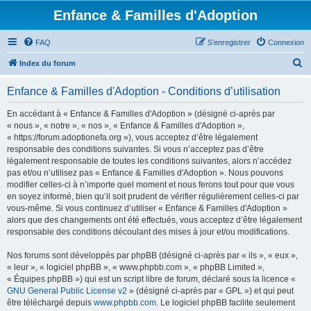
Enfance & Familles d'Adoption
FAQ
S’enregistrer
Connexion
R
Index du forum
e
Enfance & Familles d'Adoption - Conditions d’utilisation
c
h
En accédant à « Enfance & Familles d'Adoption » (désigné ci-après par
« nous », « notre », « nos », « Enfance & Familles d'Adoption »,
e
« https://forum.adoptionefa.org »), vous acceptez d’être légalement
r
responsable des conditions suivantes. Si vous n’acceptez pas d’être
légalement responsable de toutes les conditions suivantes, alors n’accédez
c
pas et/ou n’utilisez pas « Enfance & Familles d'Adoption ». Nous pouvons
h
modifier celles-ci à n’importe quel moment et nous ferons tout pour que vous
en soyez informé, bien qu’il soit prudent de vérifier régulièrement celles-ci par
e
vous-même. Si vous continuez d’utiliser « Enfance & Familles d'Adoption »
r
alors que des changements ont été effectués, vous acceptez d’être légalement
responsable des conditions découlant des mises à jour et/ou modifications.
Nos forums sont développés par phpBB (désigné ci-après par « ils », « eux »,
« leur », « logiciel phpBB », « www.phpbb.com », « phpBB Limited »,
« Équipes phpBB ») qui est un script libre de forum, déclaré sous la licence «
GNU General Public License v2
» (désigné ci-après par « GPL ») et qui peut
être téléchargé depuis
www.phpbb.com
. Le logiciel phpBB facilite seulement