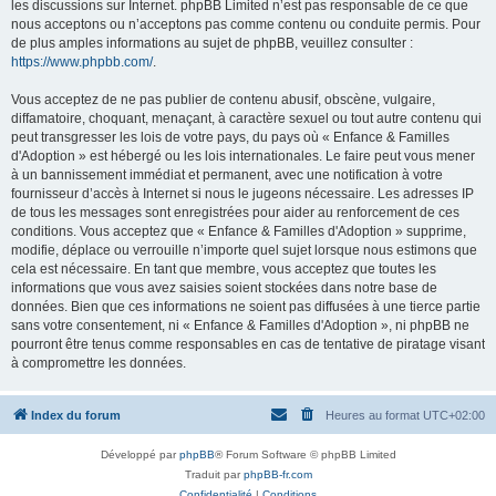
les discussions sur Internet. phpBB Limited n’est pas responsable de ce que
nous acceptons ou n’acceptons pas comme contenu ou conduite permis. Pour
de plus amples informations au sujet de phpBB, veuillez consulter :
https://www.phpbb.com/
.
Vous acceptez de ne pas publier de contenu abusif, obscène, vulgaire,
diffamatoire, choquant, menaçant, à caractère sexuel ou tout autre contenu qui
peut transgresser les lois de votre pays, du pays où « Enfance & Familles
d'Adoption » est hébergé ou les lois internationales. Le faire peut vous mener
à un bannissement immédiat et permanent, avec une notification à votre
fournisseur d’accès à Internet si nous le jugeons nécessaire. Les adresses IP
de tous les messages sont enregistrées pour aider au renforcement de ces
conditions. Vous acceptez que « Enfance & Familles d'Adoption » supprime,
modifie, déplace ou verrouille n’importe quel sujet lorsque nous estimons que
cela est nécessaire. En tant que membre, vous acceptez que toutes les
informations que vous avez saisies soient stockées dans notre base de
données. Bien que ces informations ne soient pas diffusées à une tierce partie
sans votre consentement, ni « Enfance & Familles d'Adoption », ni phpBB ne
pourront être tenus comme responsables en cas de tentative de piratage visant
à compromettre les données.
Index du forum
Heures au format
UTC+02:00
Développé par
phpBB
® Forum Software © phpBB Limited
Traduit par
phpBB-fr.com
Confidentialité
|
Conditions