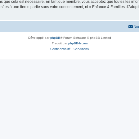
ns que cela est nécessaire. En tant que membre, vous acceptez que toutes les info
usées à une tierce partie sans votre consentement, ni « Enfance & Familles d'Ado
.
Nou
Développé par
phpBB
® Forum Software © phpBB Limited
Traduit par
phpBB-fr.com
Confidentialité
|
Conditions