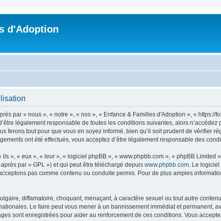
s d'Adoption
lisation
ès par « nous », « notre », « nos », « Enfance & Familles d'Adoption », « https://
’être légalement responsable de toutes les conditions suivantes, alors n’accédez p
s ferons tout pour que vous en soyez informé, bien qu’il soit prudent de vérifier r
ngements ont été effectués, vous acceptez d’être légalement responsable des condit
ls », « eux », « leur », « logiciel phpBB », « www.phpbb.com », « phpBB Limited »,
-après par « GPL ») et qui peut être téléchargé depuis
www.phpbb.com
. Le logicie
acceptons pas comme contenu ou conduite permis. Pour de plus amples informations
lgaire, diffamatoire, choquant, menaçant, à caractère sexuel ou tout autre contenu 
nationales. Le faire peut vous mener à un bannissement immédiat et permanent, avec
ges sont enregistrées pour aider au renforcement de ces conditions. Vous accepte