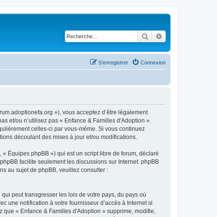
Rechercher
Recherche avancé
S’enregistrer
Connexion
forum.adoptionefa.org »), vous acceptez d’être légalement
as et/ou n’utilisez pas « Enfance & Familles d'Adoption ».
égulièrement celles-ci par vous-même. Si vous continuez
ions découlant des mises à jour et/ou modifications.
 « Équipes phpBB ») qui est un script libre de forum, déclaré
l phpBB facilite seulement les discussions sur Internet. phpBB
 au sujet de phpBB, veuillez consulter :
qui peut transgresser les lois de votre pays, du pays où
 une notification à votre fournisseur d’accès à Internet si
z que « Enfance & Familles d'Adoption » supprime, modifie,