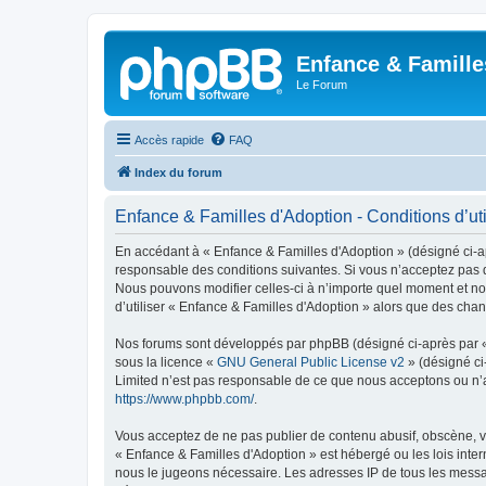
Enfance & Famille
Le Forum
Accès rapide
FAQ
Index du forum
Enfance & Familles d'Adoption - Conditions d’uti
En accédant à « Enfance & Familles d'Adoption » (désigné ci-apr
responsable des conditions suivantes. Si vous n’acceptez pas d
Nous pouvons modifier celles-ci à n’importe quel moment et nou
d’utiliser « Enfance & Familles d'Adoption » alors que des cha
Nos forums sont développés par phpBB (désigné ci-après par « i
sous la licence «
GNU General Public License v2
» (désigné ci
Limited n’est pas responsable de ce que nous acceptons ou n’
https://www.phpbb.com/
.
Vous acceptez de ne pas publier de contenu abusif, obscène, vu
« Enfance & Familles d'Adoption » est hébergé ou les lois inter
nous le jugeons nécessaire. Les adresses IP de tous les messa