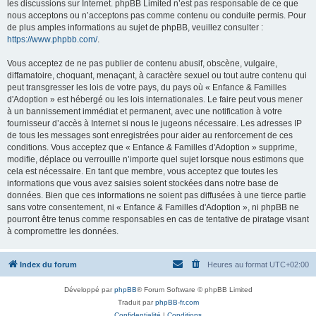
les discussions sur Internet. phpBB Limited n’est pas responsable de ce que
nous acceptons ou n’acceptons pas comme contenu ou conduite permis. Pour
de plus amples informations au sujet de phpBB, veuillez consulter :
https://www.phpbb.com/
.
Vous acceptez de ne pas publier de contenu abusif, obscène, vulgaire,
diffamatoire, choquant, menaçant, à caractère sexuel ou tout autre contenu qui
peut transgresser les lois de votre pays, du pays où « Enfance & Familles
d'Adoption » est hébergé ou les lois internationales. Le faire peut vous mener
à un bannissement immédiat et permanent, avec une notification à votre
fournisseur d’accès à Internet si nous le jugeons nécessaire. Les adresses IP
de tous les messages sont enregistrées pour aider au renforcement de ces
conditions. Vous acceptez que « Enfance & Familles d'Adoption » supprime,
modifie, déplace ou verrouille n’importe quel sujet lorsque nous estimons que
cela est nécessaire. En tant que membre, vous acceptez que toutes les
informations que vous avez saisies soient stockées dans notre base de
données. Bien que ces informations ne soient pas diffusées à une tierce partie
sans votre consentement, ni « Enfance & Familles d'Adoption », ni phpBB ne
pourront être tenus comme responsables en cas de tentative de piratage visant
à compromettre les données.
Index du forum
Heures au format
UTC+02:00
Développé par
phpBB
® Forum Software © phpBB Limited
Traduit par
phpBB-fr.com
Confidentialité
|
Conditions