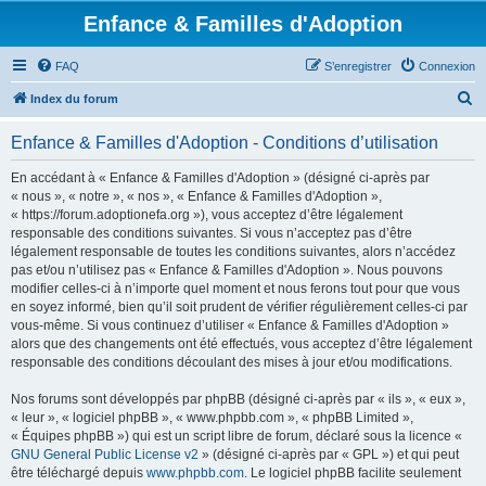
Enfance & Familles d'Adoption
FAQ
S’enregistrer
Connexion
R
Index du forum
e
Enfance & Familles d'Adoption - Conditions d’utilisation
c
h
En accédant à « Enfance & Familles d'Adoption » (désigné ci-après par
« nous », « notre », « nos », « Enfance & Familles d'Adoption »,
e
« https://forum.adoptionefa.org »), vous acceptez d’être légalement
r
responsable des conditions suivantes. Si vous n’acceptez pas d’être
légalement responsable de toutes les conditions suivantes, alors n’accédez
c
pas et/ou n’utilisez pas « Enfance & Familles d'Adoption ». Nous pouvons
h
modifier celles-ci à n’importe quel moment et nous ferons tout pour que vous
en soyez informé, bien qu’il soit prudent de vérifier régulièrement celles-ci par
e
vous-même. Si vous continuez d’utiliser « Enfance & Familles d'Adoption »
r
alors que des changements ont été effectués, vous acceptez d’être légalement
responsable des conditions découlant des mises à jour et/ou modifications.
Nos forums sont développés par phpBB (désigné ci-après par « ils », « eux »,
« leur », « logiciel phpBB », « www.phpbb.com », « phpBB Limited »,
« Équipes phpBB ») qui est un script libre de forum, déclaré sous la licence «
GNU General Public License v2
» (désigné ci-après par « GPL ») et qui peut
être téléchargé depuis
www.phpbb.com
. Le logiciel phpBB facilite seulement