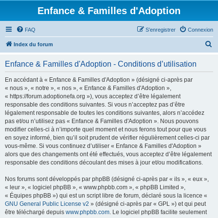
Enfance & Familles d'Adoption
FAQ
S’enregistrer
Connexion
R
Index du forum
e
Enfance & Familles d'Adoption - Conditions d’utilisation
c
h
En accédant à « Enfance & Familles d'Adoption » (désigné ci-après par
« nous », « notre », « nos », « Enfance & Familles d'Adoption »,
e
« https://forum.adoptionefa.org »), vous acceptez d’être légalement
r
responsable des conditions suivantes. Si vous n’acceptez pas d’être
légalement responsable de toutes les conditions suivantes, alors n’accédez
c
pas et/ou n’utilisez pas « Enfance & Familles d'Adoption ». Nous pouvons
h
modifier celles-ci à n’importe quel moment et nous ferons tout pour que vous
en soyez informé, bien qu’il soit prudent de vérifier régulièrement celles-ci par
e
vous-même. Si vous continuez d’utiliser « Enfance & Familles d'Adoption »
r
alors que des changements ont été effectués, vous acceptez d’être légalement
responsable des conditions découlant des mises à jour et/ou modifications.
Nos forums sont développés par phpBB (désigné ci-après par « ils », « eux »,
« leur », « logiciel phpBB », « www.phpbb.com », « phpBB Limited »,
« Équipes phpBB ») qui est un script libre de forum, déclaré sous la licence «
GNU General Public License v2
» (désigné ci-après par « GPL ») et qui peut
être téléchargé depuis
www.phpbb.com
. Le logiciel phpBB facilite seulement