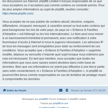
les discussions sur Internet. phpBB Limited n’est pas responsable de ce que
nous acceptons ou n’acceptons pas comme contenu ou conduite permis. Pour
de plus amples informations au sujet de phpBB, veuillez consulter :
https://www.phpbb.com/
.
Vous acceptez de ne pas publier de contenu abusif, obscène, vulgaire,
diffamatoire, choquant, menaçant, à caractère sexuel ou tout autre contenu qui
peut transgresser les lois de votre pays, du pays où « Enfance & Familles
d'Adoption » est hébergé ou les lois internationales. Le faire peut vous mener
à un bannissement immédiat et permanent, avec une notification à votre
fournisseur d’accès à Internet si nous le jugeons nécessaire. Les adresses IP
de tous les messages sont enregistrées pour aider au renforcement de ces
conditions. Vous acceptez que « Enfance & Familles d'Adoption » supprime,
modifie, déplace ou verrouille n’importe quel sujet lorsque nous estimons que
cela est nécessaire. En tant que membre, vous acceptez que toutes les
informations que vous avez saisies soient stockées dans notre base de
données. Bien que ces informations ne soient pas diffusées à une tierce partie
sans votre consentement, ni « Enfance & Familles d'Adoption », ni phpBB ne
pourront être tenus comme responsables en cas de tentative de piratage visant
à compromettre les données.
Index du forum
Heures au format
UTC+02:00
Développé par
phpBB
® Forum Software © phpBB Limited
Traduit par
phpBB-fr.com
Confidentialité
|
Conditions