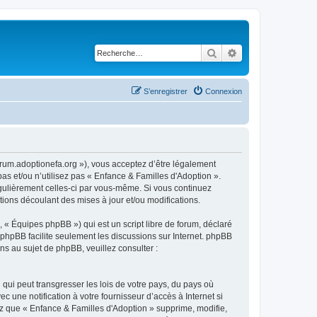
Rechercher
Recherche avancé
S’enregistrer
Connexion
forum.adoptionefa.org »), vous acceptez d’être légalement
as et/ou n’utilisez pas « Enfance & Familles d'Adoption ».
égulièrement celles-ci par vous-même. Si vous continuez
ions découlant des mises à jour et/ou modifications.
 « Équipes phpBB ») qui est un script libre de forum, déclaré
l phpBB facilite seulement les discussions sur Internet. phpBB
 au sujet de phpBB, veuillez consulter :
qui peut transgresser les lois de votre pays, du pays où
 une notification à votre fournisseur d’accès à Internet si
z que « Enfance & Familles d'Adoption » supprime, modifie,