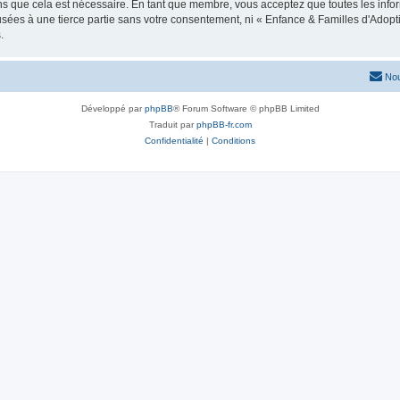
ns que cela est nécessaire. En tant que membre, vous acceptez que toutes les info
usées à une tierce partie sans votre consentement, ni « Enfance & Familles d'Ado
.
Nou
Développé par
phpBB
® Forum Software © phpBB Limited
Traduit par
phpBB-fr.com
Confidentialité
|
Conditions