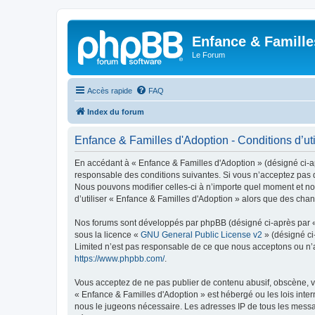
Enfance & Famille
Le Forum
Accès rapide
FAQ
Index du forum
Enfance & Familles d'Adoption - Conditions d’uti
En accédant à « Enfance & Familles d'Adoption » (désigné ci-apr
responsable des conditions suivantes. Si vous n’acceptez pas d
Nous pouvons modifier celles-ci à n’importe quel moment et nou
d’utiliser « Enfance & Familles d'Adoption » alors que des cha
Nos forums sont développés par phpBB (désigné ci-après par « i
sous la licence «
GNU General Public License v2
» (désigné ci
Limited n’est pas responsable de ce que nous acceptons ou n’
https://www.phpbb.com/
.
Vous acceptez de ne pas publier de contenu abusif, obscène, vu
« Enfance & Familles d'Adoption » est hébergé ou les lois inter
nous le jugeons nécessaire. Les adresses IP de tous les messa