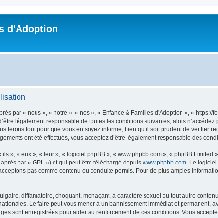
s d'Adoption
lisation
ès par « nous », « notre », « nos », « Enfance & Familles d'Adoption », « https://
’être légalement responsable de toutes les conditions suivantes, alors n’accédez p
s ferons tout pour que vous en soyez informé, bien qu’il soit prudent de vérifier r
ngements ont été effectués, vous acceptez d’être légalement responsable des condit
ls », « eux », « leur », « logiciel phpBB », « www.phpbb.com », « phpBB Limited »,
-après par « GPL ») et qui peut être téléchargé depuis
www.phpbb.com
. Le logicie
acceptons pas comme contenu ou conduite permis. Pour de plus amples informations
lgaire, diffamatoire, choquant, menaçant, à caractère sexuel ou tout autre contenu 
nationales. Le faire peut vous mener à un bannissement immédiat et permanent, avec
ges sont enregistrées pour aider au renforcement de ces conditions. Vous accepte