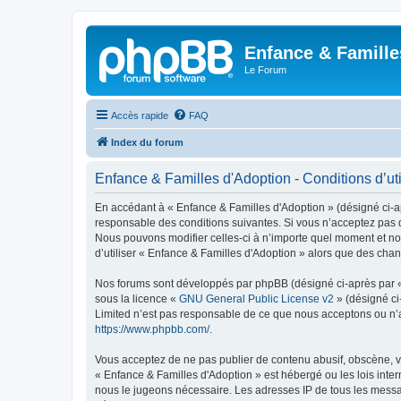
Enfance & Famille
Le Forum
Accès rapide
FAQ
Index du forum
Enfance & Familles d'Adoption - Conditions d’uti
En accédant à « Enfance & Familles d'Adoption » (désigné ci-apr
responsable des conditions suivantes. Si vous n’acceptez pas d
Nous pouvons modifier celles-ci à n’importe quel moment et nou
d’utiliser « Enfance & Familles d'Adoption » alors que des cha
Nos forums sont développés par phpBB (désigné ci-après par « i
sous la licence «
GNU General Public License v2
» (désigné ci
Limited n’est pas responsable de ce que nous acceptons ou n’
https://www.phpbb.com/
.
Vous acceptez de ne pas publier de contenu abusif, obscène, vu
« Enfance & Familles d'Adoption » est hébergé ou les lois inter
nous le jugeons nécessaire. Les adresses IP de tous les messa