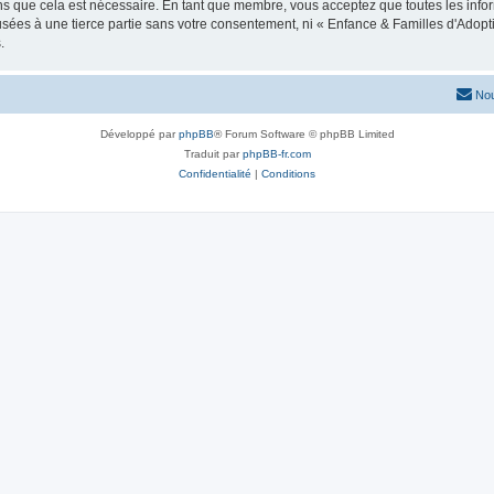
ns que cela est nécessaire. En tant que membre, vous acceptez que toutes les info
usées à une tierce partie sans votre consentement, ni « Enfance & Familles d'Ado
.
Nou
Développé par
phpBB
® Forum Software © phpBB Limited
Traduit par
phpBB-fr.com
Confidentialité
|
Conditions