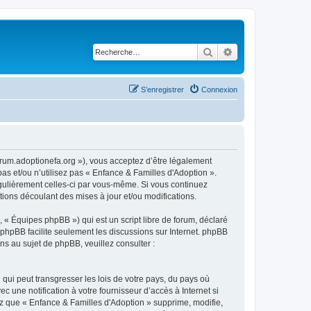
Rechercher
Recherche avancé
S’enregistrer
Connexion
forum.adoptionefa.org »), vous acceptez d’être légalement
as et/ou n’utilisez pas « Enfance & Familles d'Adoption ».
égulièrement celles-ci par vous-même. Si vous continuez
ions découlant des mises à jour et/ou modifications.
 « Équipes phpBB ») qui est un script libre de forum, déclaré
l phpBB facilite seulement les discussions sur Internet. phpBB
 au sujet de phpBB, veuillez consulter :
qui peut transgresser les lois de votre pays, du pays où
 une notification à votre fournisseur d’accès à Internet si
z que « Enfance & Familles d'Adoption » supprime, modifie,