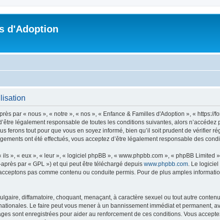
s d'Adoption
lisation
ès par « nous », « notre », « nos », « Enfance & Familles d'Adoption », « https://
’être légalement responsable de toutes les conditions suivantes, alors n’accédez p
s ferons tout pour que vous en soyez informé, bien qu’il soit prudent de vérifier r
ngements ont été effectués, vous acceptez d’être légalement responsable des condit
ls », « eux », « leur », « logiciel phpBB », « www.phpbb.com », « phpBB Limited »,
-après par « GPL ») et qui peut être téléchargé depuis
www.phpbb.com
. Le logicie
acceptons pas comme contenu ou conduite permis. Pour de plus amples informations
lgaire, diffamatoire, choquant, menaçant, à caractère sexuel ou tout autre contenu 
nationales. Le faire peut vous mener à un bannissement immédiat et permanent, avec
ges sont enregistrées pour aider au renforcement de ces conditions. Vous accepte