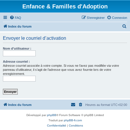
Enfance & Familles d'Adoption
FAQ
S’enregistrer
Connexion
R
Index du forum
e
Envoyer le courriel d’activation
c
h
Nom d’utilisateur :
e
r
Adresse courriel :
Adresse courriel associée à votre compte. Si vous ne l’avez pas modifiée via votre
c
panneau d’utilisateur, il s’agit de l’adresse que vous avez fournie lors de votre
enregistrement.
h
e
r
Index du forum
Heures au format
UTC+02:00
Développé par
phpBB
® Forum Software © phpBB Limited
Traduit par
phpBB-fr.com
Confidentialité
|
Conditions