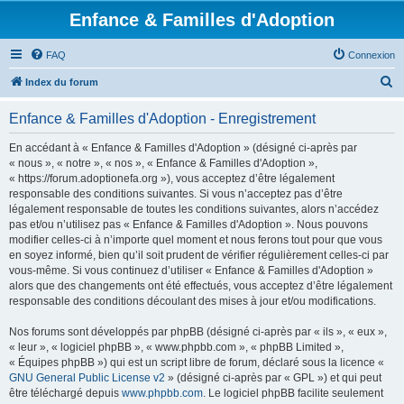
Enfance & Familles d'Adoption
FAQ
Connexion
R
Index du forum
e
Enfance & Familles d'Adoption - Enregistrement
c
h
En accédant à « Enfance & Familles d'Adoption » (désigné ci-après par
« nous », « notre », « nos », « Enfance & Familles d'Adoption »,
e
« https://forum.adoptionefa.org »), vous acceptez d’être légalement
r
responsable des conditions suivantes. Si vous n’acceptez pas d’être
légalement responsable de toutes les conditions suivantes, alors n’accédez
c
pas et/ou n’utilisez pas « Enfance & Familles d'Adoption ». Nous pouvons
h
modifier celles-ci à n’importe quel moment et nous ferons tout pour que vous
en soyez informé, bien qu’il soit prudent de vérifier régulièrement celles-ci par
e
vous-même. Si vous continuez d’utiliser « Enfance & Familles d'Adoption »
r
alors que des changements ont été effectués, vous acceptez d’être légalement
responsable des conditions découlant des mises à jour et/ou modifications.
Nos forums sont développés par phpBB (désigné ci-après par « ils », « eux »,
« leur », « logiciel phpBB », « www.phpbb.com », « phpBB Limited »,
« Équipes phpBB ») qui est un script libre de forum, déclaré sous la licence «
GNU General Public License v2
» (désigné ci-après par « GPL ») et qui peut
être téléchargé depuis
www.phpbb.com
. Le logiciel phpBB facilite seulement