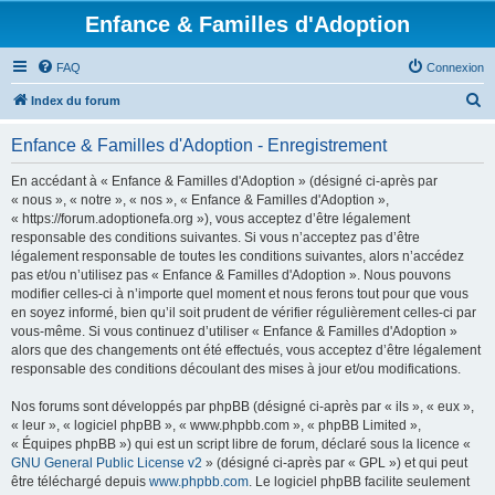
Enfance & Familles d'Adoption
FAQ
Connexion
R
Index du forum
e
Enfance & Familles d'Adoption - Enregistrement
c
h
En accédant à « Enfance & Familles d'Adoption » (désigné ci-après par
« nous », « notre », « nos », « Enfance & Familles d'Adoption »,
e
« https://forum.adoptionefa.org »), vous acceptez d’être légalement
r
responsable des conditions suivantes. Si vous n’acceptez pas d’être
légalement responsable de toutes les conditions suivantes, alors n’accédez
c
pas et/ou n’utilisez pas « Enfance & Familles d'Adoption ». Nous pouvons
h
modifier celles-ci à n’importe quel moment et nous ferons tout pour que vous
en soyez informé, bien qu’il soit prudent de vérifier régulièrement celles-ci par
e
vous-même. Si vous continuez d’utiliser « Enfance & Familles d'Adoption »
r
alors que des changements ont été effectués, vous acceptez d’être légalement
responsable des conditions découlant des mises à jour et/ou modifications.
Nos forums sont développés par phpBB (désigné ci-après par « ils », « eux »,
« leur », « logiciel phpBB », « www.phpbb.com », « phpBB Limited »,
« Équipes phpBB ») qui est un script libre de forum, déclaré sous la licence «
GNU General Public License v2
» (désigné ci-après par « GPL ») et qui peut
être téléchargé depuis
www.phpbb.com
. Le logiciel phpBB facilite seulement