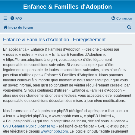
Enfance & Familles d'Adoption
FAQ
Connexion
R
Index du forum
e
Enfance & Familles d'Adoption - Enregistrement
c
h
En accédant à « Enfance & Familles d'Adoption » (désigné ci-après par
« nous », « notre », « nos », « Enfance & Familles d'Adoption »,
e
« https://forum.adoptionefa.org »), vous acceptez d’être légalement
r
responsable des conditions suivantes. Si vous n’acceptez pas d’être
légalement responsable de toutes les conditions suivantes, alors n’accédez
c
pas et/ou n’utilisez pas « Enfance & Familles d'Adoption ». Nous pouvons
h
modifier celles-ci à n’importe quel moment et nous ferons tout pour que vous
en soyez informé, bien qu’il soit prudent de vérifier régulièrement celles-ci par
e
vous-même. Si vous continuez d’utiliser « Enfance & Familles d'Adoption »
r
alors que des changements ont été effectués, vous acceptez d’être légalement
responsable des conditions découlant des mises à jour et/ou modifications.
Nos forums sont développés par phpBB (désigné ci-après par « ils », « eux »,
« leur », « logiciel phpBB », « www.phpbb.com », « phpBB Limited »,
« Équipes phpBB ») qui est un script libre de forum, déclaré sous la licence «
GNU General Public License v2
» (désigné ci-après par « GPL ») et qui peut
être téléchargé depuis
www.phpbb.com
. Le logiciel phpBB facilite seulement