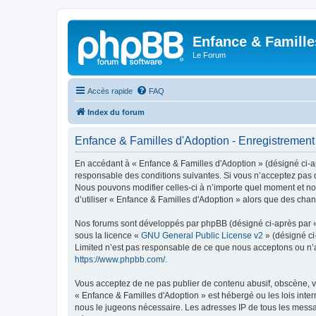
Enfance & Famille
Le Forum
Accès rapide
FAQ
Index du forum
Enfance & Familles d'Adoption - Enregistrement
En accédant à « Enfance & Familles d'Adoption » (désigné ci-apr
responsable des conditions suivantes. Si vous n’acceptez pas d
Nous pouvons modifier celles-ci à n’importe quel moment et nou
d’utiliser « Enfance & Familles d'Adoption » alors que des cha
Nos forums sont développés par phpBB (désigné ci-après par « i
sous la licence «
GNU General Public License v2
» (désigné ci
Limited n’est pas responsable de ce que nous acceptons ou n’
https://www.phpbb.com/
.
Vous acceptez de ne pas publier de contenu abusif, obscène, vu
« Enfance & Familles d'Adoption » est hébergé ou les lois inter
nous le jugeons nécessaire. Les adresses IP de tous les messa