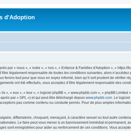
s d'Adoption
ès par « nous », « notre », « nos », « Enfance & Familles d'Adoption », « https://
’être légalement responsable de toutes les conditions suivantes, alors n’accédez p
s ferons tout pour que vous en soyez informé, bien qu’il soit prudent de vérifier r
ngements ont été effectués, vous acceptez d’être légalement responsable des condit
ls », « eux », « leur », « logiciel phpBB », « www.phpbb.com », « phpBB Limited »,
-après par « GPL ») et qui peut être téléchargé depuis
www.phpbb.com
. Le logicie
acceptons pas comme contenu ou conduite permis. Pour de plus amples informations
lgaire, diffamatoire, choquant, menaçant, à caractère sexuel ou tout autre contenu 
nationales. Le faire peut vous mener à un bannissement immédiat et permanent, avec
ges sont enregistrées pour aider au renforcement de ces conditions. Vous accepte