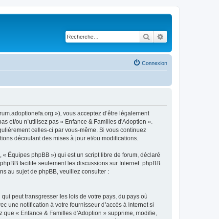
Rechercher
Recherche avancé
Connexion
forum.adoptionefa.org »), vous acceptez d’être légalement
as et/ou n’utilisez pas « Enfance & Familles d'Adoption ».
égulièrement celles-ci par vous-même. Si vous continuez
ions découlant des mises à jour et/ou modifications.
 « Équipes phpBB ») qui est un script libre de forum, déclaré
l phpBB facilite seulement les discussions sur Internet. phpBB
 au sujet de phpBB, veuillez consulter :
qui peut transgresser les lois de votre pays, du pays où
 une notification à votre fournisseur d’accès à Internet si
z que « Enfance & Familles d'Adoption » supprime, modifie,