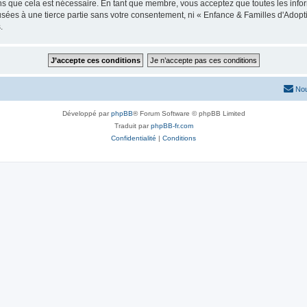
ns que cela est nécessaire. En tant que membre, vous acceptez que toutes les info
usées à une tierce partie sans votre consentement, ni « Enfance & Familles d'Ado
.
Nou
Développé par
phpBB
® Forum Software © phpBB Limited
Traduit par
phpBB-fr.com
Confidentialité
|
Conditions