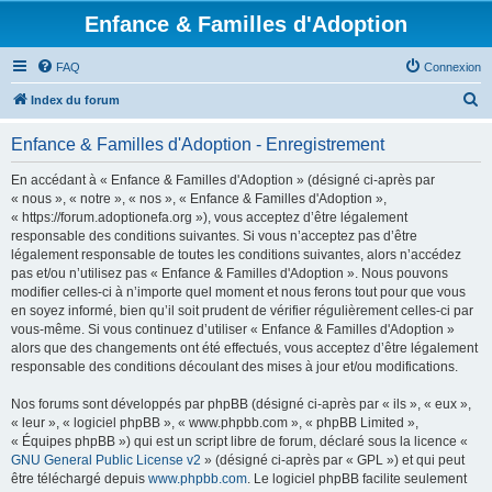
Enfance & Familles d'Adoption
FAQ
Connexion
R
Index du forum
e
Enfance & Familles d'Adoption - Enregistrement
c
h
En accédant à « Enfance & Familles d'Adoption » (désigné ci-après par
« nous », « notre », « nos », « Enfance & Familles d'Adoption »,
e
« https://forum.adoptionefa.org »), vous acceptez d’être légalement
r
responsable des conditions suivantes. Si vous n’acceptez pas d’être
légalement responsable de toutes les conditions suivantes, alors n’accédez
c
pas et/ou n’utilisez pas « Enfance & Familles d'Adoption ». Nous pouvons
h
modifier celles-ci à n’importe quel moment et nous ferons tout pour que vous
en soyez informé, bien qu’il soit prudent de vérifier régulièrement celles-ci par
e
vous-même. Si vous continuez d’utiliser « Enfance & Familles d'Adoption »
r
alors que des changements ont été effectués, vous acceptez d’être légalement
responsable des conditions découlant des mises à jour et/ou modifications.
Nos forums sont développés par phpBB (désigné ci-après par « ils », « eux »,
« leur », « logiciel phpBB », « www.phpbb.com », « phpBB Limited »,
« Équipes phpBB ») qui est un script libre de forum, déclaré sous la licence «
GNU General Public License v2
» (désigné ci-après par « GPL ») et qui peut
être téléchargé depuis
www.phpbb.com
. Le logiciel phpBB facilite seulement