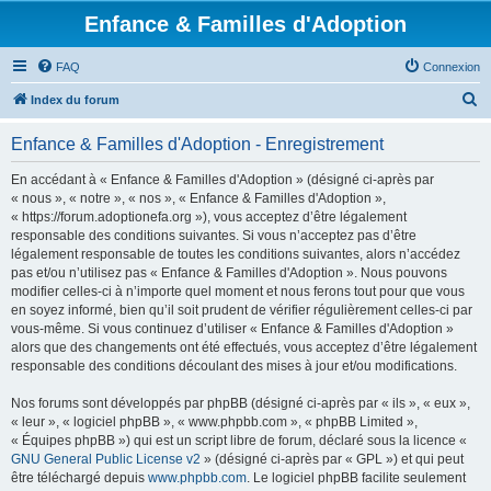
Enfance & Familles d'Adoption
FAQ
Connexion
R
Index du forum
e
Enfance & Familles d'Adoption - Enregistrement
c
h
En accédant à « Enfance & Familles d'Adoption » (désigné ci-après par
« nous », « notre », « nos », « Enfance & Familles d'Adoption »,
e
« https://forum.adoptionefa.org »), vous acceptez d’être légalement
r
responsable des conditions suivantes. Si vous n’acceptez pas d’être
légalement responsable de toutes les conditions suivantes, alors n’accédez
c
pas et/ou n’utilisez pas « Enfance & Familles d'Adoption ». Nous pouvons
h
modifier celles-ci à n’importe quel moment et nous ferons tout pour que vous
en soyez informé, bien qu’il soit prudent de vérifier régulièrement celles-ci par
e
vous-même. Si vous continuez d’utiliser « Enfance & Familles d'Adoption »
r
alors que des changements ont été effectués, vous acceptez d’être légalement
responsable des conditions découlant des mises à jour et/ou modifications.
Nos forums sont développés par phpBB (désigné ci-après par « ils », « eux »,
« leur », « logiciel phpBB », « www.phpbb.com », « phpBB Limited »,
« Équipes phpBB ») qui est un script libre de forum, déclaré sous la licence «
GNU General Public License v2
» (désigné ci-après par « GPL ») et qui peut
être téléchargé depuis
www.phpbb.com
. Le logiciel phpBB facilite seulement