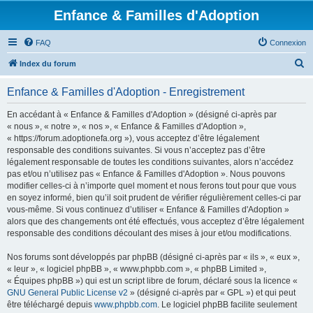
Enfance & Familles d'Adoption
FAQ
Connexion
R
Index du forum
e
Enfance & Familles d'Adoption - Enregistrement
c
h
En accédant à « Enfance & Familles d'Adoption » (désigné ci-après par
« nous », « notre », « nos », « Enfance & Familles d'Adoption »,
e
« https://forum.adoptionefa.org »), vous acceptez d’être légalement
r
responsable des conditions suivantes. Si vous n’acceptez pas d’être
légalement responsable de toutes les conditions suivantes, alors n’accédez
c
pas et/ou n’utilisez pas « Enfance & Familles d'Adoption ». Nous pouvons
h
modifier celles-ci à n’importe quel moment et nous ferons tout pour que vous
en soyez informé, bien qu’il soit prudent de vérifier régulièrement celles-ci par
e
vous-même. Si vous continuez d’utiliser « Enfance & Familles d'Adoption »
r
alors que des changements ont été effectués, vous acceptez d’être légalement
responsable des conditions découlant des mises à jour et/ou modifications.
Nos forums sont développés par phpBB (désigné ci-après par « ils », « eux »,
« leur », « logiciel phpBB », « www.phpbb.com », « phpBB Limited »,
« Équipes phpBB ») qui est un script libre de forum, déclaré sous la licence «
GNU General Public License v2
» (désigné ci-après par « GPL ») et qui peut
être téléchargé depuis
www.phpbb.com
. Le logiciel phpBB facilite seulement