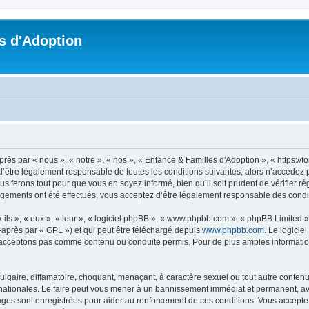
s d'Adoption
ès par « nous », « notre », « nos », « Enfance & Familles d'Adoption », « https://
’être légalement responsable de toutes les conditions suivantes, alors n’accédez p
s ferons tout pour que vous en soyez informé, bien qu’il soit prudent de vérifier r
ngements ont été effectués, vous acceptez d’être légalement responsable des condit
ls », « eux », « leur », « logiciel phpBB », « www.phpbb.com », « phpBB Limited »,
-après par « GPL ») et qui peut être téléchargé depuis
www.phpbb.com
. Le logicie
acceptons pas comme contenu ou conduite permis. Pour de plus amples informations
lgaire, diffamatoire, choquant, menaçant, à caractère sexuel ou tout autre contenu 
nationales. Le faire peut vous mener à un bannissement immédiat et permanent, avec
ges sont enregistrées pour aider au renforcement de ces conditions. Vous accepte