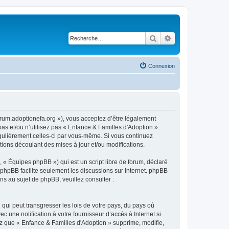
Rechercher
Recherche avancé
Connexion
forum.adoptionefa.org »), vous acceptez d’être légalement
as et/ou n’utilisez pas « Enfance & Familles d'Adoption ».
égulièrement celles-ci par vous-même. Si vous continuez
ions découlant des mises à jour et/ou modifications.
 « Équipes phpBB ») qui est un script libre de forum, déclaré
l phpBB facilite seulement les discussions sur Internet. phpBB
 au sujet de phpBB, veuillez consulter :
qui peut transgresser les lois de votre pays, du pays où
 une notification à votre fournisseur d’accès à Internet si
z que « Enfance & Familles d'Adoption » supprime, modifie,