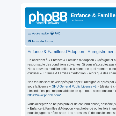
Enfance & Famille
Le Forum
Accès rapide
FAQ
Index du forum
Enfance & Familles d'Adoption - Enregistrement
En accédant à « Enfance & Familles d'Adoption » (désigné ci-apr
responsable des conditions suivantes. Si vous n’acceptez pas d
Nous pouvons modifier celles-ci à n’importe quel moment et nou
d’utiliser « Enfance & Familles d'Adoption » alors que des cha
Nos forums sont développés par phpBB (désigné ci-après par « i
sous la licence «
GNU General Public License v2
» (désigné ci
Limited n’est pas responsable de ce que nous acceptons ou n’
https://www.phpbb.com/
.
Vous acceptez de ne pas publier de contenu abusif, obscène, vu
« Enfance & Familles d'Adoption » est hébergé ou les lois inter
nous le jugeons nécessaire. Les adresses IP de tous les messa