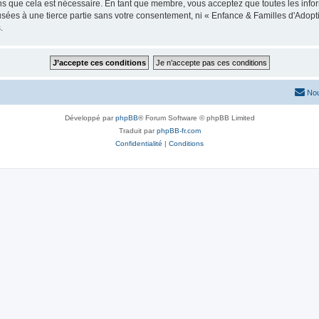
ns que cela est nécessaire. En tant que membre, vous acceptez que toutes les info
usées à une tierce partie sans votre consentement, ni « Enfance & Familles d'Ado
.
Nou
Développé par
phpBB
® Forum Software © phpBB Limited
Traduit par
phpBB-fr.com
Confidentialité
|
Conditions