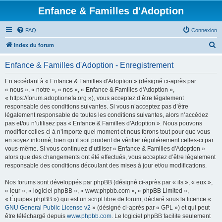
Enfance & Familles d'Adoption
FAQ
Connexion
R
Index du forum
e
Enfance & Familles d'Adoption - Enregistrement
c
h
En accédant à « Enfance & Familles d'Adoption » (désigné ci-après par
« nous », « notre », « nos », « Enfance & Familles d'Adoption »,
e
« https://forum.adoptionefa.org »), vous acceptez d’être légalement
r
responsable des conditions suivantes. Si vous n’acceptez pas d’être
légalement responsable de toutes les conditions suivantes, alors n’accédez
c
pas et/ou n’utilisez pas « Enfance & Familles d'Adoption ». Nous pouvons
h
modifier celles-ci à n’importe quel moment et nous ferons tout pour que vous
en soyez informé, bien qu’il soit prudent de vérifier régulièrement celles-ci par
e
vous-même. Si vous continuez d’utiliser « Enfance & Familles d'Adoption »
r
alors que des changements ont été effectués, vous acceptez d’être légalement
responsable des conditions découlant des mises à jour et/ou modifications.
Nos forums sont développés par phpBB (désigné ci-après par « ils », « eux »,
« leur », « logiciel phpBB », « www.phpbb.com », « phpBB Limited »,
« Équipes phpBB ») qui est un script libre de forum, déclaré sous la licence «
GNU General Public License v2
» (désigné ci-après par « GPL ») et qui peut
être téléchargé depuis
www.phpbb.com
. Le logiciel phpBB facilite seulement