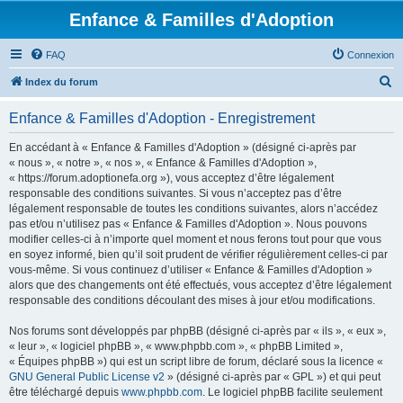
Enfance & Familles d'Adoption
FAQ
Connexion
R
Index du forum
e
Enfance & Familles d'Adoption - Enregistrement
c
h
En accédant à « Enfance & Familles d'Adoption » (désigné ci-après par
« nous », « notre », « nos », « Enfance & Familles d'Adoption »,
e
« https://forum.adoptionefa.org »), vous acceptez d’être légalement
r
responsable des conditions suivantes. Si vous n’acceptez pas d’être
légalement responsable de toutes les conditions suivantes, alors n’accédez
c
pas et/ou n’utilisez pas « Enfance & Familles d'Adoption ». Nous pouvons
h
modifier celles-ci à n’importe quel moment et nous ferons tout pour que vous
en soyez informé, bien qu’il soit prudent de vérifier régulièrement celles-ci par
e
vous-même. Si vous continuez d’utiliser « Enfance & Familles d'Adoption »
r
alors que des changements ont été effectués, vous acceptez d’être légalement
responsable des conditions découlant des mises à jour et/ou modifications.
Nos forums sont développés par phpBB (désigné ci-après par « ils », « eux »,
« leur », « logiciel phpBB », « www.phpbb.com », « phpBB Limited »,
« Équipes phpBB ») qui est un script libre de forum, déclaré sous la licence «
GNU General Public License v2
» (désigné ci-après par « GPL ») et qui peut
être téléchargé depuis
www.phpbb.com
. Le logiciel phpBB facilite seulement