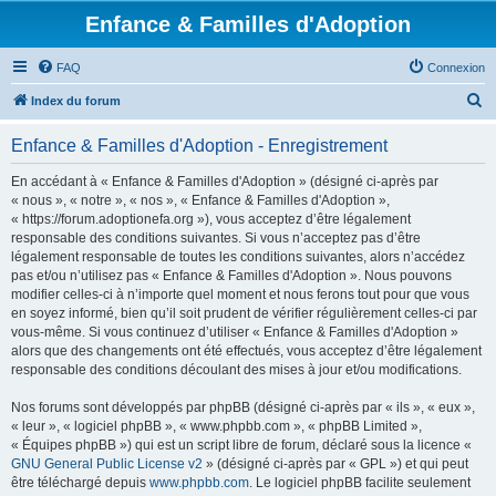
Enfance & Familles d'Adoption
FAQ
Connexion
R
Index du forum
e
Enfance & Familles d'Adoption - Enregistrement
c
h
En accédant à « Enfance & Familles d'Adoption » (désigné ci-après par
« nous », « notre », « nos », « Enfance & Familles d'Adoption »,
e
« https://forum.adoptionefa.org »), vous acceptez d’être légalement
r
responsable des conditions suivantes. Si vous n’acceptez pas d’être
légalement responsable de toutes les conditions suivantes, alors n’accédez
c
pas et/ou n’utilisez pas « Enfance & Familles d'Adoption ». Nous pouvons
h
modifier celles-ci à n’importe quel moment et nous ferons tout pour que vous
en soyez informé, bien qu’il soit prudent de vérifier régulièrement celles-ci par
e
vous-même. Si vous continuez d’utiliser « Enfance & Familles d'Adoption »
r
alors que des changements ont été effectués, vous acceptez d’être légalement
responsable des conditions découlant des mises à jour et/ou modifications.
Nos forums sont développés par phpBB (désigné ci-après par « ils », « eux »,
« leur », « logiciel phpBB », « www.phpbb.com », « phpBB Limited »,
« Équipes phpBB ») qui est un script libre de forum, déclaré sous la licence «
GNU General Public License v2
» (désigné ci-après par « GPL ») et qui peut
être téléchargé depuis
www.phpbb.com
. Le logiciel phpBB facilite seulement